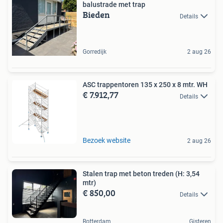
balustrade met trap
Bieden
Details
Gorredijk
2 aug 26
ASC trappentoren 135 x 250 x 8 mtr. WH
€ 7.912,77
Details
Bezoek website
2 aug 26
Stalen trap met beton treden (H: 3,54
mtr)
€ 850,00
Details
Rotterdam
Gisteren