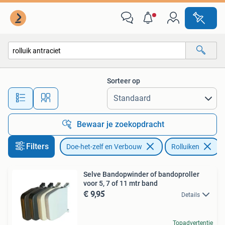
Rolluiken
Sorteer op
Alle afstanden…
Bewaar je zoekopdracht
Filters
Doe-het-zelf en Verbouw
Rolluiken
V
Selve Bandopwinder of bandoproller
voor 5, 7 of 11 mtr band
€ 9,95
Details
Topadvertentie