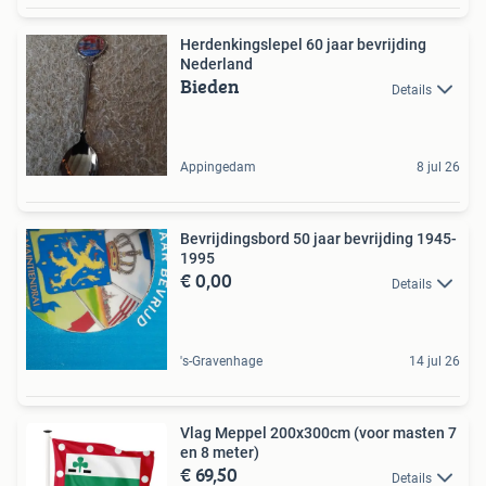
Herdenkingslepel 60 jaar bevrijding
Nederland
Bieden
Details
Appingedam
8 jul 26
Bevrijdingsbord 50 jaar bevrijding 1945-
1995
€ 0,00
Details
's-Gravenhage
14 jul 26
Vlag Meppel 200x300cm (voor masten 7
en 8 meter)
€ 69,50
Details