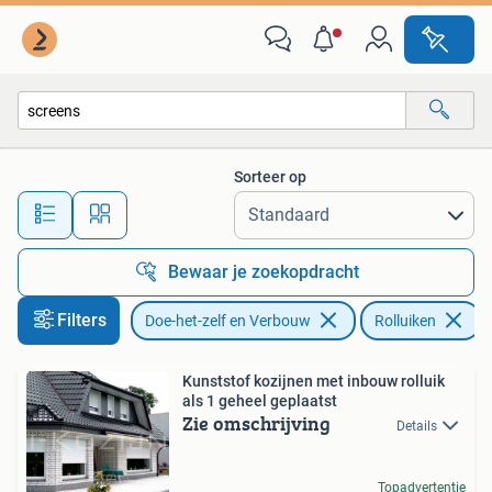
Rolluiken
Sorteer op
Alle afstanden…
Bewaar je zoekopdracht
Filters
Doe-het-zelf en Verbouw
Rolluiken
V
Kunststof kozijnen met inbouw rolluik
als 1 geheel geplaatst
Zie omschrijving
Details
Topadvertentie