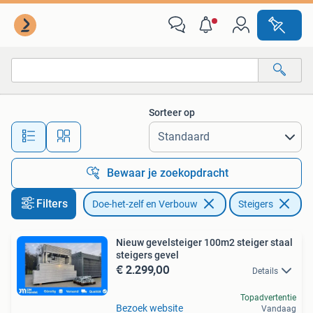
Steigers
Sorteer op
Alle afstanden…
Bewaar je zoekopdracht
Filters
Doe-het-zelf en Verbouw
Steigers
Nieuw gevelsteiger 100m2 steiger staal
steigers gevel
€ 2.299,00
Details
Topadvertentie
Bezoek website
Vandaag