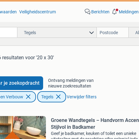
waarden
Veiligheidscentrum
Berichten
Meldingen
Tegels
A
 resultaten
voor '20 x 30'
Ontvang meldingen van
r je zoekopdracht
nieuwe zoekresultaten
f en Verbouw
Tegels
Verwijder filters
Groene Wandtegels – Handvorm Accent
Stijlvol in Badkamer
Geef je badkamer, keuken of toilet een unieke