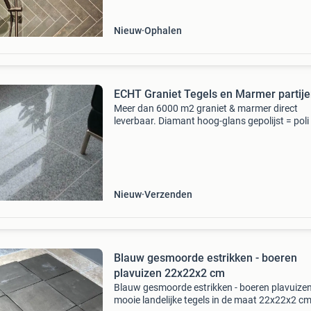
Nieuw
Ophalen
ECHT Graniet Tegels en Marmer partij
Meer dan 6000 m2 graniet & marmer direct
leverbaar. Diamant hoog-glans gepolijst = poli
korrel 400 mat gezoet = mat echt marmer &
graniet: grote en kleine partijen van 30 tot 30
Prijs
Nieuw
Verzenden
Blauw gesmoorde estrikken - boeren
plavuizen 22x22x2 cm
Blauw gesmoorde estrikken - boeren plavuizen
mooie landelijke tegels in de maat 22x22x2 cm