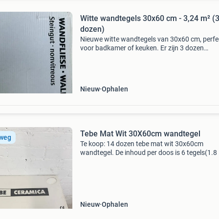
Witte wandtegels 30x60 cm - 3,24 m² (
dozen)
Nieuwe witte wandtegels van 30x60 cm, perfe
voor badkamer of keuken. Er zijn 3 dozen
beschikbaar, goed voor een totaal oppervlak 
3,24 m². De tegels zijn van het type steingut
(nonvitreous) en zi
Nieuw
Ophalen
Tebe Mat Wit 30X60cm wandtegel
 weg
Te koop: 14 dozen tebe mat wit 30x60cm
wandtegel. De inhoud per doos is 6 tegels(1.8
14X1,8m2=25,2 m² totaal de dikte van de tegel
7mm. Mocht je vragen hebben stuur gerust e
bericht.
Nieuw
Ophalen