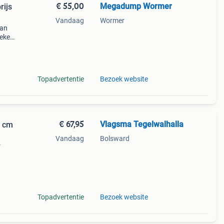
€ 55,00
Megadump Wormer
rijs
Vandaag
Wormer
van
ieke
Topadvertentie
Bezoek website
€ 67,95
Vlagsma Tegelwalhalla
0 cm
Vandaag
Bolsward
r
t
Topadvertentie
Bezoek website