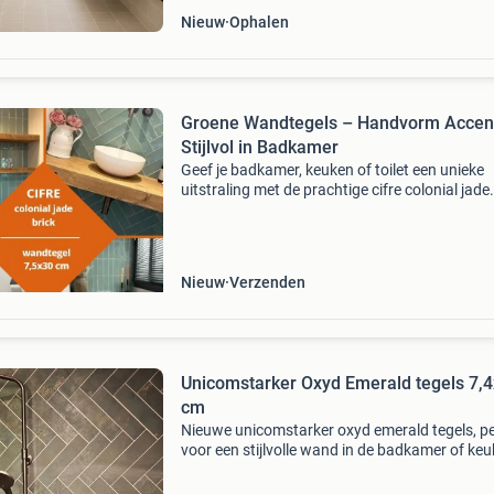
Nieuw
Ophalen
Groene Wandtegels – Handvorm Accent
Stijlvol in Badkamer
Geef je badkamer, keuken of toilet een unieke
uitstraling met de prachtige cifre colonial jade
handvormtegels. Deze groene wandtegels zijn
verkrijgbaar in glanzende én matte afwerking 
geven elke ru
Nieuw
Verzenden
Unicomstarker Oxyd Emerald tegels 7,
cm
Nieuwe unicomstarker oxyd emerald tegels, pe
voor een stijlvolle wand in de badkamer of keu
De tegels hebben een afmeting van 7,4x30 cm
zijn van hoogwaardige kwaliteit. Er zijn 40 stu