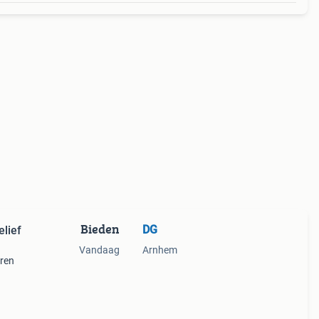
Bieden
DG
elief
Vandaag
Arnhem
aren
egels