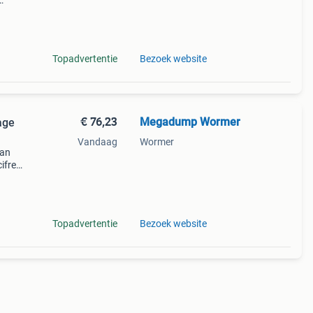
en
Topadvertentie
Bezoek website
€ 76,23
Megadump Wormer
age
Vandaag
Wormer
van
ifre
prijs
Topadvertentie
Bezoek website