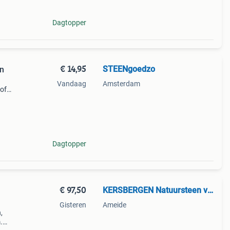
Dagtopper
€ 14,95
STEENgoedzo
en
Vandaag
Amsterdam
 of
0 m2.
Dagtopper
€ 97,50
KERSBERGEN Natuursteen vloeren
Gisteren
Ameide
,
.