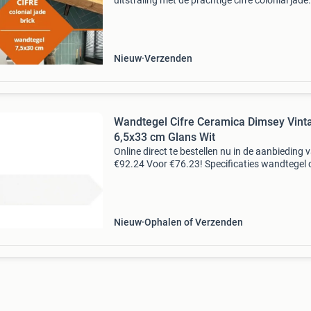
uitstraling met de prachtige cifre colonial jade
handvormtegels. Deze groene wandtegels zijn
verkrijgbaar in glanzende én matte afwerking 
geven elke ru
Nieuw
Verzenden
Wandtegel Cifre Ceramica Dimsey Vint
6,5x33 cm Glans Wit
Online direct te bestellen nu in de aanbieding 
€92.24 Voor €76.23! Specificaties wandtegel c
ceramica dimsey vintage 6,5x33 cm glans wit (
per m2)-afmeting: 6.5 X 33 cm-dikte te
Nieuw
Ophalen of Verzenden