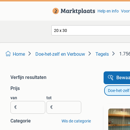
Help en info
Voor
1.756
Home
Doe-het-zelf en Verbouw
Tegels
Verfijn resultaten
Bewaa
Prijs
Doe-het-zel
van
tot
€
€
Categorie
Wis de categorie