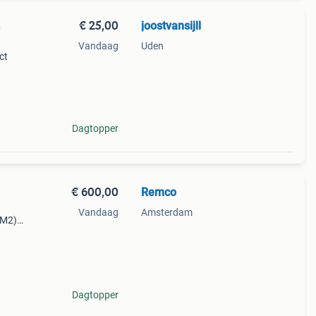
€ 25,00
joostvansijll
3
Vandaag
Uden
ct
van
Dagtopper
€ 600,00
Remco
Vandaag
Amsterdam
 M2).
 is
en
Dagtopper