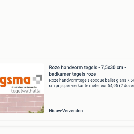
Roze handvorm tegels - 7,5x30 cm -
badkamer tegels roze
Roze handvormtegels epoque ballet glans 7,5
cm prijs per vierkante meter eur 54,95 (2 doze
0,5 m2 = 1 m2) unieke lichtroze handvorm tege
de afmeting 7,5x30 cm. Deze pasicos epoque b
te
Nieuw
Verzenden