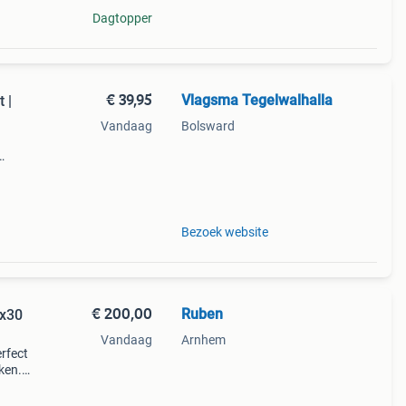
Dagtopper
€ 39,95
Vlagsma Tegelwalhalla
 |
Vandaag
Bolsward
en
Bezoek website
€ 200,00
Ruben
4x30
Vandaag
Arnhem
rfect
ken.
 en
ks be