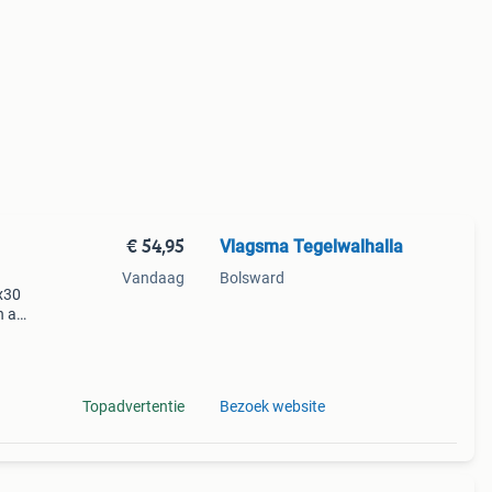
€ 54,95
Vlagsma Tegelwalhalla
Vandaag
Bolsward
x30
n a
ls in
allet
Topadvertentie
Bezoek website