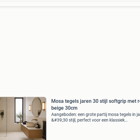
Mosa tegels jaren 30 stijl softgrip met r
beige 30cm
Aangeboden: een grote partij mosa tegels in j
&#39;30 stijl, perfect voor een klassiek
dambordpatroon, of gebruik als effen in de
badkamervloer of wand. Nog 41 dozen beige t
over, a 44 m2