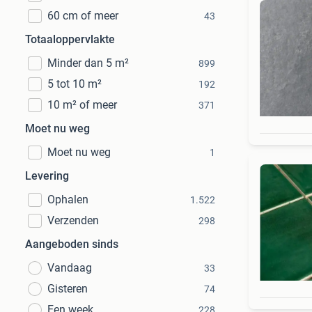
60 cm of meer
43
Totaaloppervlakte
Minder dan 5 m²
899
5 tot 10 m²
192
10 m² of meer
371
Moet nu weg
Moet nu weg
1
Levering
Ophalen
1.522
Verzenden
298
Aangeboden sinds
Vandaag
33
Gisteren
74
Een week
228