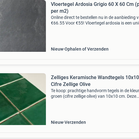
Vloertegel Ardosia Grigio 60 X 60 Cm (p
per m2)
Online direct te bestellen nu in de aanbieding 
€66.55 Voor €55! Vloertegel ardosia is een un
tegel die een pracht reliëf heeft. Tevens ook
maatvast, zuiver haaks, slijtvast. Kom naar
Nieuw
Ophalen of Verzenden
Zelliges Keramische Wandtegels 10x1
Cifre Zellige Olive
Te koop: prachtige handvorm tegels in de kleu
groen (cifre zellige olive) van 10x10 cm. Deze
authentiek ogende zelliges zijn perfect voor he
creëren van een unieke sfeer in je woning.
Specificaties:
Nieuw
Verzenden