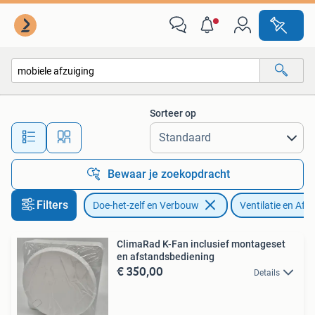
Ventilatie en Afzuiging
Sorteer op
Alle afstanden…
Bewaar je zoekopdracht
Filters
Doe-het-zelf en Verbouw
Ventilatie en Afz
ClimaRad K-Fan inclusief montageset
en afstandsbediening
€ 350,00
Details