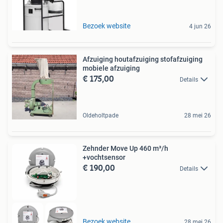
Bezoek website
4 jun 26
Afzuiging houtafzuiging stofafzuiging
mobiele afzuiging
€ 175,00
Details
Oldeholtpade
28 mei 26
Zehnder Move Up 460 m³/h
+vochtsensor
€ 190,00
Details
Bezoek website
28 mei 26