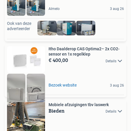
Almelo
3 aug 26
Ook van deze
adverteerder
Itho Daalderop CAS Optima2– 2x CO2-
sensor en 1x regelklep
€ 400,00
Details
Bezoek website
3 aug 26
Mobiele afzuigingen tbv laswerk
Bieden
Details