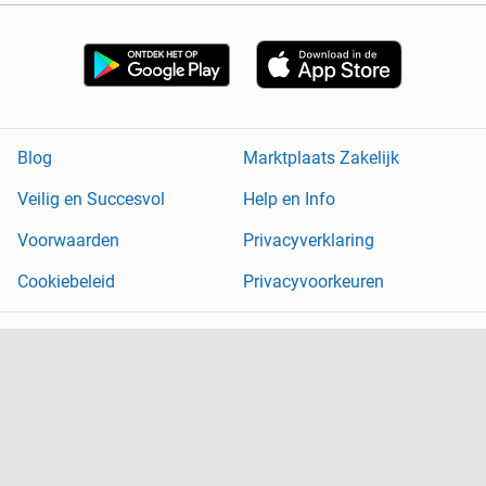
Blog
Marktplaats Zakelijk
Veilig en Succesvol
Help en Info
Voorwaarden
Privacyverklaring
Cookiebeleid
Privacyvoorkeuren
Over Marktplaats
Werken bij
Perskamer
Adevinta
2dehands
2ememain
Sitemap