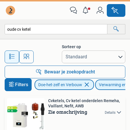
Verwarming en Radiatoren
Sorteer op
Alle afstanden…
Bewaar je zoekopdracht
Filters
Doe-het-zelf en Verbouw
Verwarming en R
Cvketels, Cv ketel onderdelen Remeha,
Vaillant, Nefit, AWB
Zie omschrijving
Details