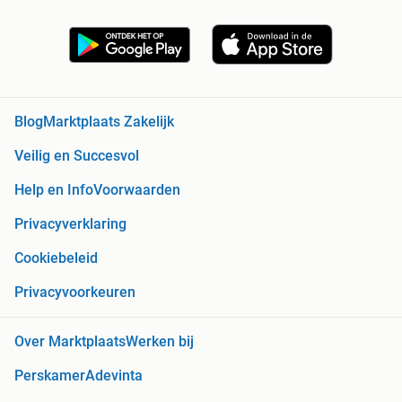
Blog
Marktplaats Zakelijk
Veilig en Succesvol
Help en Info
Voorwaarden
Privacyverklaring
Cookiebeleid
Privacyvoorkeuren
Over Marktplaats
Werken bij
Perskamer
Adevinta