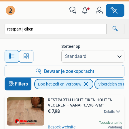
Vloerdelen en Plavuizen
Sorteer op
Alle afstanden…
Bewaar je zoekopdracht
Filters
Doe-het-zelf en Verbouw
Vloerdelen en Pl
RESTPARTIJ LICHT EIKEN HOUTEN
VLOEREN – VANAF €7,98 P/M²
€ 7,98
Details
Topadvertentie
Bezoek website
Vandaag