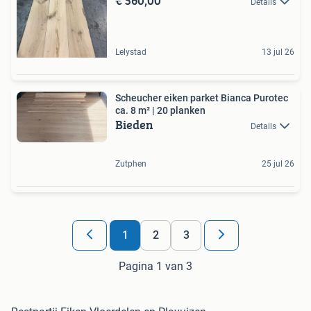
€ 560,00
Details
Lelystad
13 jul 26
Scheucher eiken parket Bianca Purotec
ca. 8 m² | 20 planken
Bieden
Details
Zutphen
25 jul 26
1
2
3
Pagina 1 van 3