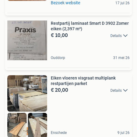
Bezoek website
17 jul 26
Restpartij laminaat Smart D 3902 Zomer
eiken (2,397 m²)
€ 10,00
Details
Ouddorp
31 mei 26
Eiken vloeren visgraat multiplank
restpartijen parket
€ 20,00
Details
PARTIJVERKOOP SALE
Enschede
9 jul 26