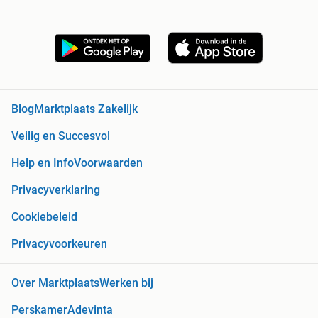
Blog
Marktplaats Zakelijk
Veilig en Succesvol
Help en Info
Voorwaarden
Privacyverklaring
Cookiebeleid
Privacyvoorkeuren
Over Marktplaats
Werken bij
Perskamer
Adevinta