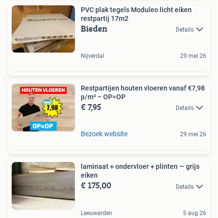
PVC plak tegels Moduleo licht eiken
restpartij 17m2
Bieden
Details
Nijverdal
29 mei 26
Restpartijen houten vloeren vanaf €7,98
p/m² – OP=OP
€ 7,95
Details
Bezoek website
29 mei 26
laminaat + ondervloer + plinten — grijs
eiken
€ 175,00
Details
Leeuwarden
5 aug 26