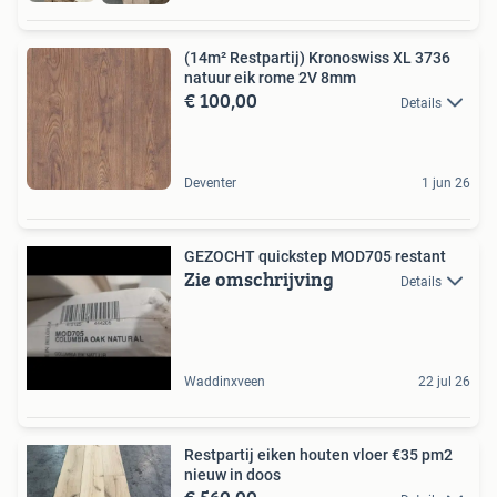
(14m² Restpartij) Kronoswiss XL 3736
natuur eik rome 2V 8mm
€ 100,00
Details
Deventer
1 jun 26
GEZOCHT quickstep MOD705 restant
Zie omschrijving
Details
Waddinxveen
22 jul 26
Restpartij eiken houten vloer €35 pm2
nieuw in doos