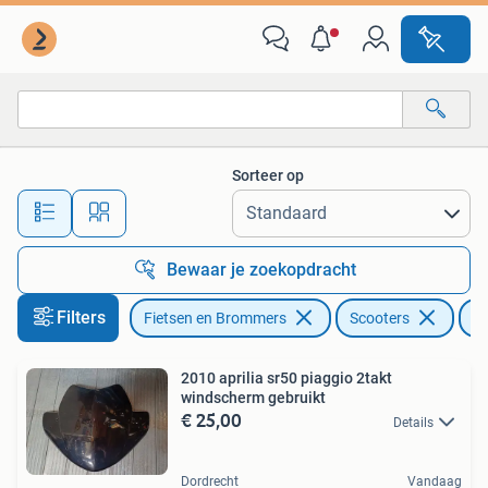
Brommeronderdelen | Scooters
Sorteer op
Alle afstanden…
Bewaar je zoekopdracht
Filters
Fietsen en Brommers
Scooters
Ap
2010 aprilia sr50 piaggio 2takt
windscherm gebruikt
€ 25,00
Details
Dordrecht
Vandaag