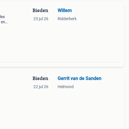
Bieden
Willem
lex
25 jul 26
Ridderkerk
 en
rijdt
r
Bieden
Gerrit van de Sanden
22 jul 26
Helmond