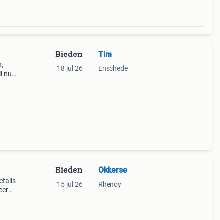
Bieden
Tim
n,
18 jul 26
Enschede
il nu
Bieden
Okkerse
etails
15 jul 26
Rhenoy
eer
opje