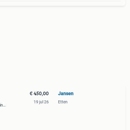
€ 450,00
Jansen
19 jul 26
Etten
in
olex