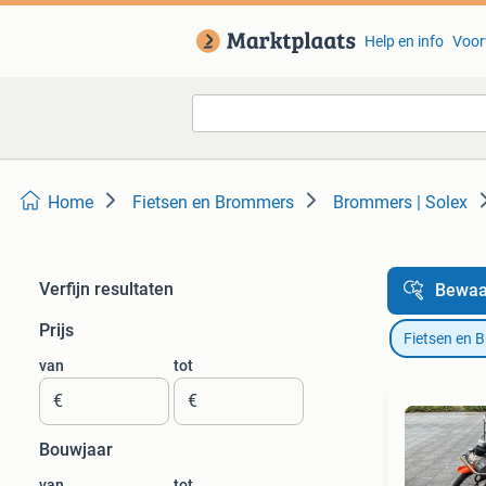
Help en info
Voor
Home
Fietsen en Brommers
Brommers | Solex
Verfijn resultaten
Bewaa
Prijs
Fietsen en 
van
tot
€
€
Bouwjaar
van
tot