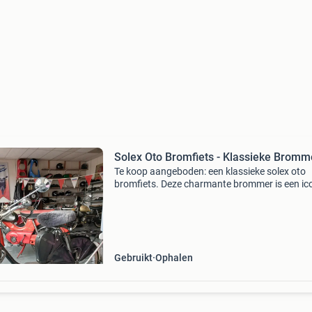
Solex Oto Bromfiets - Klassieke Bromm
Te koop aangeboden: een klassieke solex oto
bromfiets. Deze charmante brommer is een ic
uit zijn tijd en een geliefd verzamelobject. De
brommer is in gebruikte staat en biedt een
uitstekende basis
Gebruikt
Ophalen