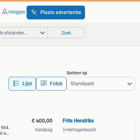
Inloggen
Plaats advertentie
lle afstanden…
Zoek
Sorteer op
Lijst
Foto’s
€ 400,00
Frits Hendriks
1964.
Vandaag
's-Hertogenbosch
at en
ebber