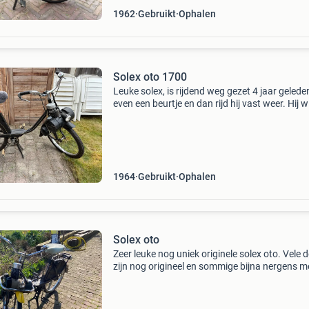
1962
Gebruikt
Ophalen
Solex oto 1700
Leuke solex, is rijdend weg gezet 4 jaar gelede
even een beurtje en dan rijd hij vast weer. Hij w
niet aanpakken er is 5 jaar geleden een nieuwe
aandrijf rol in gekomen. Vragen , stel ze gerust
1964
Gebruikt
Ophalen
Solex oto
Zeer leuke nog uniek originele solex oto. Vele d
zijn nog origineel en sommige bijna nergens m
origine te vinden. Dank aan de solex bel, het d
op het stuur, de kunststof kleplichter, de o