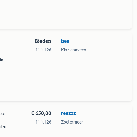
Bieden
ben
11 jul 26
Klazienaveen
in
de
€ 650,00
reezzz
oor
11 jul 26
Zoetermeer
lex