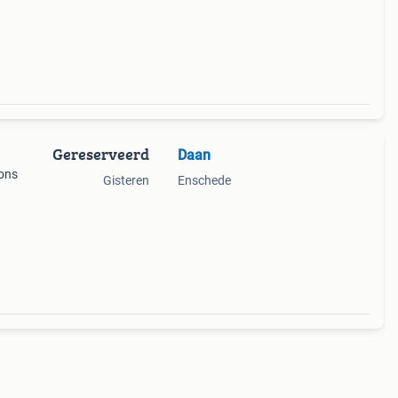
uwb
Gereserveerd
Daan
 ons
Gisteren
Enschede