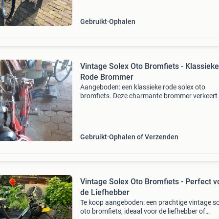
Gebruikt
Ophalen
Vintage Solex Oto Bromfiets - Klassieke
Rode Brommer
Aangeboden: een klassieke rode solex oto
bromfiets. Deze charmante brommer verkeert 
gebruikte staat en is een perfect project voor 
liefhebber of verzamelaar. De solex oto staat
bekend om zijn un
Gebruikt
Ophalen of Verzenden
Vintage Solex Oto Bromfiets - Perfect v
de Liefhebber
Te koop aangeboden: een prachtige vintage so
oto bromfiets, ideaal voor de liefhebber of