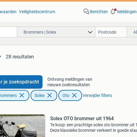
waarden
Veiligheidscentrum
Berichten
Meldingen
Brommers | Solex
A
28 resultaten
Ontvang meldingen van
r je zoekopdracht
nieuwe zoekresultaten
Brommers
Solex
Oto
Verwijder filters
Solex OTO brommer uit 1964
Te koop: een prachtige solex oto brommer uit 
Deze klassieke brommer verkeert in goede sta
start direct. Een ideale brommer voor de liefh