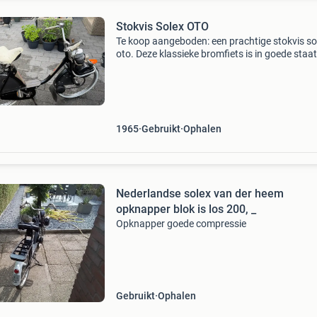
Stokvis Solex OTO
Te koop aangeboden: een prachtige stokvis so
oto. Deze klassieke bromfiets is in goede staat
een genot voor de liefhebber. De solex start en 
goed. Ideaal voor verzamelaars of voor plezier
1965
Gebruikt
Ophalen
Nederlandse solex van der heem
opknapper blok is los 200, _
Opknapper goede compressie
Gebruikt
Ophalen