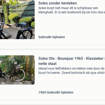
Solex zonder kenteken
Solex loopt niet maar dit is schijnbaar een
kleingheid. Er is een boekwerk bij zie foto.doe 
redelijk bod
Gebruikt
Ophalen
Solex Oto - Bouwjaar 1965 - Klassieker 
nette staat
Ideaal voor liefhebbers om lekker mee door de
buurt te toeren. Zowel technisch als qua uitstr
in nette staat. Bouwjaar 1965 goede banden
beschermbeugel aan de voorzijde nieuw zadel
origineel slot
1965
Gebruikt
Ophalen