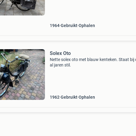
of verzamelaar die op zoek is naar een betro
1964
Gebruikt
Ophalen
Solex Oto
Nette solex oto met blauw kenteken. Staat bij
al jaren stil.
1962
Gebruikt
Ophalen