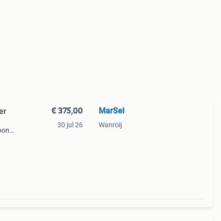
€ 375,00
MarSel
er
30 jul 26
Wanroij
oon