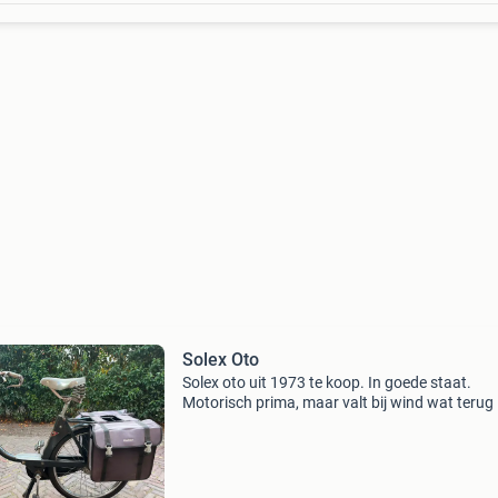
Solex Oto
Solex oto uit 1973 te koop. In goede staat.
Motorisch prima, maar valt bij wind wat terug 
snelheid. Ben zelf sinds 2023 eigenaar, maar s
is overbodig geworden door aanschaf andere
solex. Voorzi