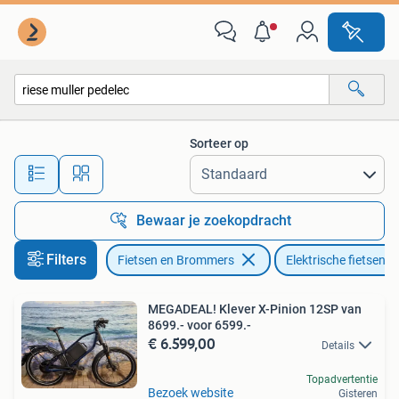
Elektrische fietsen
Sorteer op
Alle afstanden…
Bewaar je zoekopdracht
Filters
Fietsen en Brommers
Elektrische fietsen
MEGADEAL! Klever X-Pinion 12SP van
8699.- voor 6599.-
€ 6.599,00
Details
Topadvertentie
Bezoek website
Gisteren