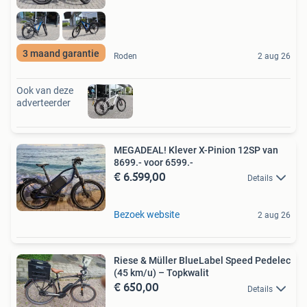
3 maand garantie
Roden
2 aug 26
Ook van deze
adverteerder
MEGADEAL! Klever X-Pinion 12SP van
8699.- voor 6599.-
€ 6.599,00
Details
Bezoek website
2 aug 26
Riese & Müller BlueLabel Speed Pedelec
(45 km/u) – Topkwalit
€ 650,00
Details