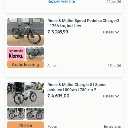
Bezoek website
22 jun 26
Riese & Müller Speed Pedelec Charger3
- 1766 km, incl btw.
€ 3.249,99
Details
Gratis levering
Almen
15 jul 26
Riese & Müller Charger 5 l Speed
pedelec l 800wh l 780 km !!
€ 4.695,00
Details
780 km
Roden
Eergisteren