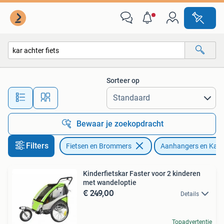
Fietsaccessoires | Aanhangers en Karren
Sorteer op
Alle afstanden…
Bewaar je zoekopdracht
Filters
Fietsen en Brommers
Aanhangers en Karr
Kinderfietskar Faster voor 2 kinderen
met wandeloptie
€ 249,00
Details
Topadvertentie