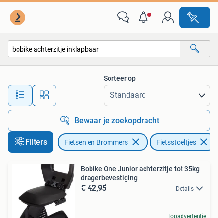
Fietsaccessoires | Fietsstoeltjes
Sorteer op
Alle afstanden…
Bewaar je zoekopdracht
Filters
Fietsen en Brommers
Fietsstoeltjes
Bobike One Junior achterzitje tot 35kg
dragerbevestiging
€ 42,95
Details
Topadvertentie