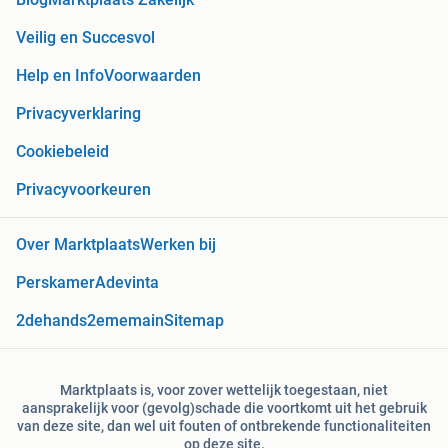
Veilig en Succesvol
Help en Info
Voorwaarden
Privacyverklaring
Cookiebeleid
Privacyvoorkeuren
Over Marktplaats
Werken bij
Perskamer
Adevinta
2dehands
2ememain
Sitemap
Marktplaats is, voor zover wettelijk toegestaan, niet
aansprakelijk voor (gevolg)schade die voortkomt uit het gebruik
van deze site, dan wel uit fouten of ontbrekende functionaliteiten
op deze site.