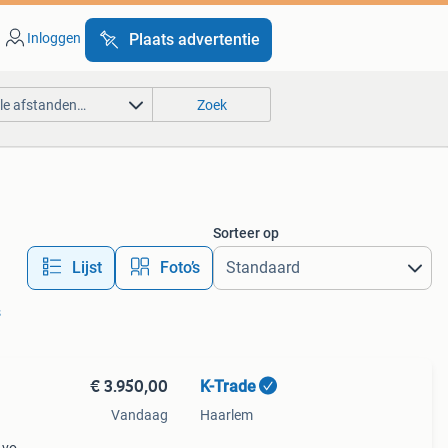
Inloggen
Plaats advertentie
lle afstanden…
Zoek
Sorteer op
Lijst
Foto’s
s
€ 3.950,00
K-Trade
Vandaag
Haarlem