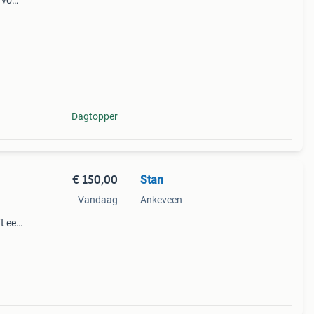
 voor
et
ele
Dagtopper
€ 150,00
Stan
Vandaag
Ankeveen
ft een
n.
r de