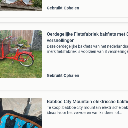
Gebruikt
Ophalen
Oerdegelijke Fietsfabriek bakfiets met 
versnellingen
Deze oerdegelijke bakfiets van het nederlands
merk fietsfabriek is voorzien van 8 versnelling
fietst uitstekend. Alles werkt naar behoren, kl
voor vele kilometers rijplezier. Ideaal voor het
Gebruikt
Ophalen
Babboe City Mountain elektrische bakfi
Te koop: babboe city mountain elektrische bakf
ideaal voor het vervoeren van kinderen of
boodschappen. Voorzien van een krachtige
yamaha middenmotor en schijfremmen voor