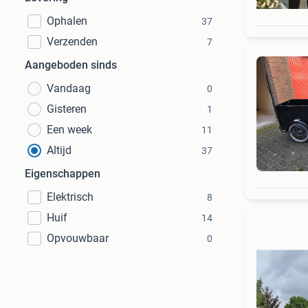
Ophalen
37
Verzenden
7
Aangeboden sinds
Vandaag
0
Gisteren
1
Een week
11
Altijd
37
Eigenschappen
Elektrisch
8
Huif
14
Opvouwbaar
0