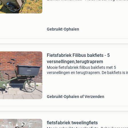
Gebruikt
Ophalen
Fietsfabriek Filibus bakfiets - 5
versnellingen,terugtraprem
Mooie fietsfabriek filibus bakfiets met 5
versnellingen en terugtraprem. De bakfiets is i
goede staat en heeft altijd binnen gestaan. Let
de achterband moet vervangen worden en de
handrem moet ge
Gebruikt
Ophalen of Verzenden
fietsfabriek tweelingfiets