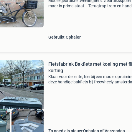
Mooie gebruikte tweelingfiets. Gebruikssporen
maar in prima staat. - Terugtrap tram en han
voor (werkend) - 5 versnellingen (haperen, als 
hem op versnelling 2,3,4 of 5 zet, schiet de vers
Gebruikt
Ophalen
Fietsfabriek Bakfiets met koeling met fl
korting
Klaar voor de lente, hierbij een mooie opruimi
deze handige bakfiets bij freewheely amster
verkopen we vele bakfietsen zoals urban arro
ook de fietsfabriek. De fietsfabriek maakt ook 
Zo goed als nieuw
Ophalen of Verzenden