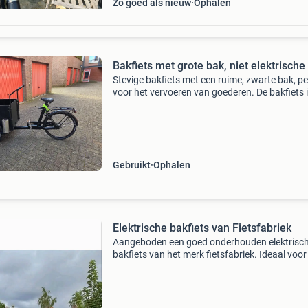
Zo goed als nieuw
Ophalen
Bakfiets met grote bak, niet elektrische
Stevige bakfiets met een ruime, zwarte bak, pe
voor het vervoeren van goederen. De bakfiets 
gebruikt, maar functioneert nog prima. Ideaal
ondernemers of voor wie veel spullen moet ve
Gebruikt
Ophalen
Elektrische bakfiets van Fietsfabriek
Aangeboden een goed onderhouden elektrisc
bakfiets van het merk fietsfabriek. Ideaal voor
vervoeren van kinderen of boodschappen. Voo
van versnellingen. De elektrische ondersteuni
maakt e