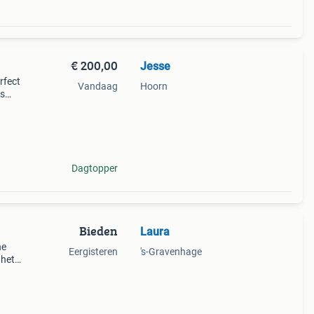
€ 200,00
Jesse
rfect
Vandaag
Hoorn
is
 voor
rvoer
Dagtopper
Bieden
Laura
he
Eergisteren
's-Gravenhage
 het
rzien
ng