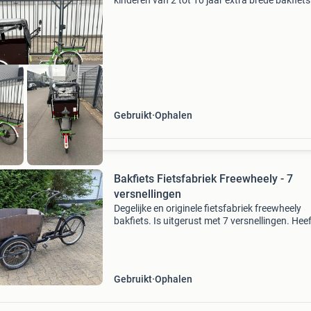
kinderen van 2 tot 10 jaar extra brede bakfiets
meer stabiliteit twee handremmen kompleet m
huif en veiligheids gordels en beugel !!!!! Origin
Gebruikt
Ophalen
Bakfiets Fietsfabriek Freewheely - 7
versnellingen
Degelijke en originele fietsfabriek freewheely
bakfiets. Is uitgerust met 7 versnellingen. Hee
terugtrap rem en een remmen op de voorwiele
Heeft 2 zitplankjes voor kinderen. Kan ook voo
ho
Gebruikt
Ophalen