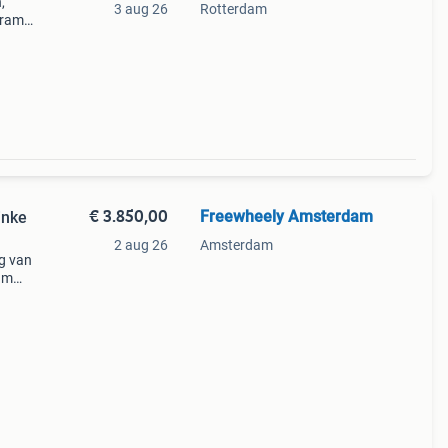
,
3 aug 26
Rotterdam
dram
je
nelli
€ 3.850,00
Freewheely Amsterdam
inke
2 aug 26
Amsterdam
ng van
dam
w en
unie