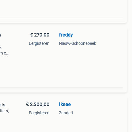
€ 270,00
freddy
8
Eergisteren
Nieuw-Schoonebeek
e
en en
aar
€ 2.500,00
Ikeee
ets
iets,
Eergisteren
Zundert