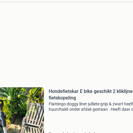
Hondefietskar E bike geschikt 2 kliklijn
fietskopeling
Flamingo doggy liner julliete grijs & zwart heeft
huurchalet onder afdak gestaan . Heeft daar 
roest op velgen . De rest is echt zo goed als n
aangezien hij nauwelijks gebruikt is. Rit