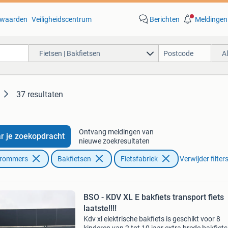
waarden
Veiligheidscentrum
Berichten
Meldingen
Fietsen | Bakfietsen
A
37 resultaten
Ontvang meldingen van
r je zoekopdracht
nieuwe zoekresultaten
Brommers
Bakfietsen
Fietsfabriek
Verwijder filter
BSO - KDV XL E bakfiets transport fiets
laatste!!!!
Kdv xl elektrische bakfiets is geschikt voor 8