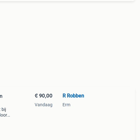
€ 90,00
R Robben
en
Vandaag
Erm
 bij
door
ieuw