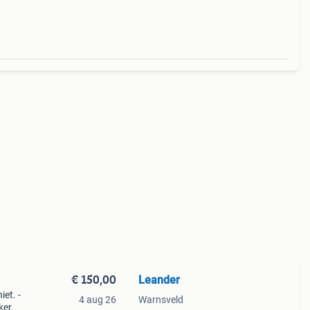
€ 150,00
Leander
iet. -
4 aug 26
Warnsveld
ker.