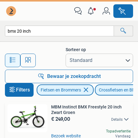
Fietsen | Crossfietsen en BMX
Sorteer op
Alle afstanden…
Bewaar je zoekopdracht
Filters
Fietsen en Brommers
Crossfietsen en BM
MBM Instinct BMX Freestyle 20 inch
Zwart Groen
€ 249,00
Details
Topadvertentie
Bezoek website
Vandaag