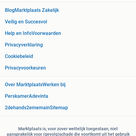
Blog
Marktplaats Zakelijk
Veilig en Succesvol
Help en Info
Voorwaarden
Privacyverklaring
Cookiebeleid
Privacyvoorkeuren
Over Marktplaats
Werken bij
Perskamer
Adevinta
2dehands
2ememain
Sitemap
Marktplaats is, voor zover wettelijk toegestaan, niet
aansprakelijk voor (gevolg)schade die voortkomt uit het gebruik