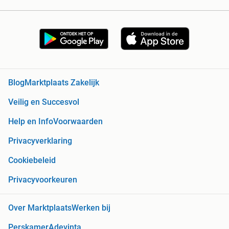
Blog
Marktplaats Zakelijk
Veilig en Succesvol
Help en Info
Voorwaarden
Privacyverklaring
Cookiebeleid
Privacyvoorkeuren
Over Marktplaats
Werken bij
Perskamer
Adevinta