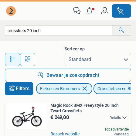
Fietsen | Crossfietsen en BMX
Sorteer op
Alle afstanden…
Bewaar je zoekopdracht
Filters
Fietsen en Brommers
Crossfietsen en BM
Magic Rock BMX Freeystyle 20 Inch
Zwart Crossfiets
€ 249,00
Details
Topadvertentie
Bezoek website
Vandaag