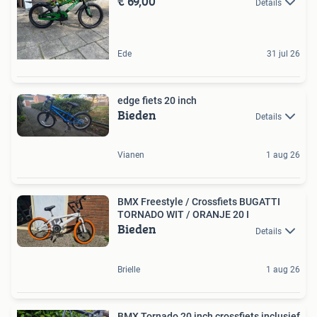
€ 69,00
Details
Ede
31 jul 26
edge fiets 20 inch
Bieden
Details
Vianen
1 aug 26
BMX Freestyle / Crossfiets BUGATTI
TORNADO WIT / ORANJE 20 I
Bieden
Details
Brielle
1 aug 26
BMX Tornado 20 inch crossfiets inclusief