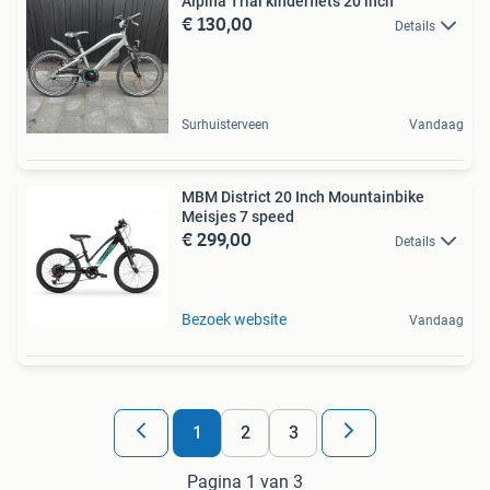
Alpina Trial kinderfiets 20 inch
€ 130,00
Details
Surhuisterveen
Vandaag
MBM District 20 Inch Mountainbike
Meisjes 7 speed
€ 299,00
Details
Bezoek website
Vandaag
1
2
3
Pagina 1 van 3