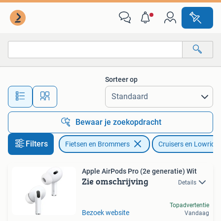
Fietsen | Cruisers en Lowriders
Sorteer op
Alle afstanden…
Bewaar je zoekopdracht
Filters
Fietsen en Brommers
Cruisers en Lowride
Apple AirPods Pro (2e generatie) Wit
Zie omschrijving
Details
Topadvertentie
Bezoek website
Vandaag