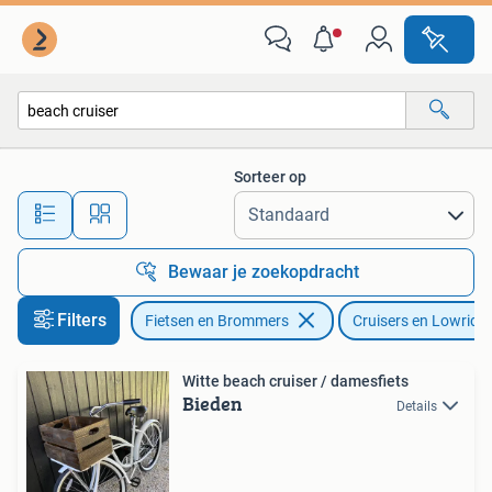
Fietsen | Cruisers en Lowriders
Sorteer op
Alle afstanden…
Bewaar je zoekopdracht
Filters
Fietsen en Brommers
Cruisers en Lowride
Witte beach cruiser / damesfiets
Bieden
Details