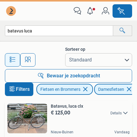
Fietsen | Dames | Damesfietsen
Sorteer op
Alle afstanden…
Bewaar je zoekopdracht
Filters
Fietsen en Brommers
Damesfietsen
Batavus, luca clx
€ 125,00
Details
Nieuw-Buinen
Vandaag