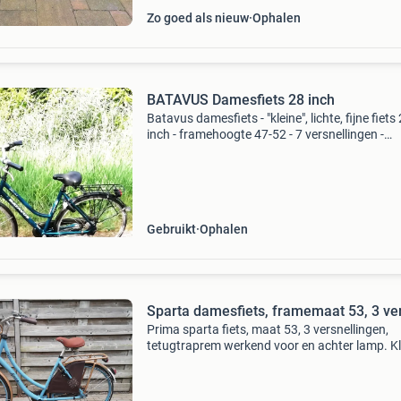
Zo goed als nieuw
Ophalen
BATAVUS Damesfiets 28 inch
Batavus damesfiets - "kleine", lichte, fijne fiets
inch - framehoogte 47-52 - 7 versnellingen -
fietsslot goede fiets
Gebruikt
Ophalen
Sparta damesfiets, framemaat 53, 3 ve
Prima sparta fiets, maat 53, 3 versnellingen,
tetugtraprem werkend voor en achter lamp. Kl
beschadigingen maar te goed voor stationsfie