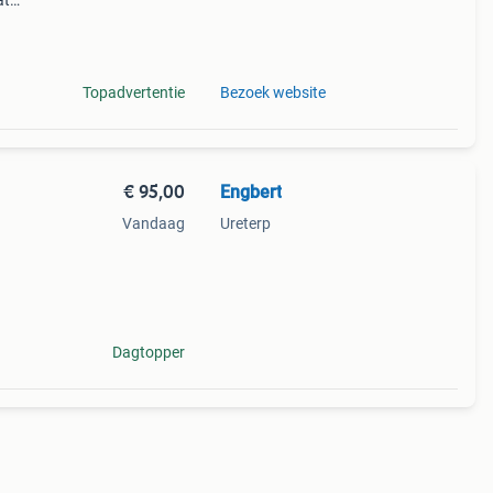
at
er.
Topadvertentie
Bezoek website
€ 95,00
Engbert
Vandaag
Ureterp
er
in het
Dagtopper