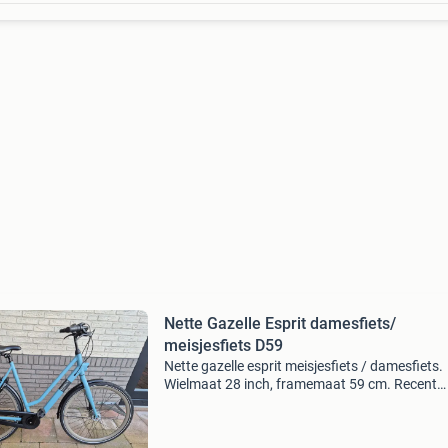
Nette Gazelle Esprit damesfiets/
meisjesfiets D59
Nette gazelle esprit meisjesfiets / damesfiets.
Wielmaat 28 inch, framemaat 59 cm. Recent
model. Fiets is technisch in goede staat en go
onderhouden. Fiets ziet er netjes uit, heeft enk
kleine ge