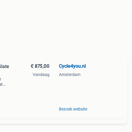
€ 875,00
Cycle4you.nl
Slate
Vandaag
Amsterdam
e
at
er.
Bezoek website