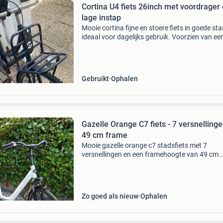
Cortina U4 fiets 26inch met voordrager en
lage instap
Mooie cortina fijne en stoere fiets in goede sta
ideaal voor dagelijks gebruik. Voorzien van ee
handige voordrager en een comfortabele lage
instap. De fiets heeft een terugtraprem en is 
onder
Gebruikt
Ophalen
Gazelle Orange C7 fiets - 7 versnellinge
49 cm frame
Mooie gazelle orange c7 stadsfiets met 7
versnellingen en een framehoogte van 49 cm.
Ideaal voor dagelijks gebruik en comfortabele
ritten. De fiets is in goede staat en klaar voor 
nieuwe eigenaar.
Zo goed als nieuw
Ophalen