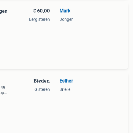
€ 60,00
Mark
ngen
n
Eergisteren
Dongen
oogte
r is
Bieden
Esther
 49
Gisteren
Brielle
 op
ikt
eëren