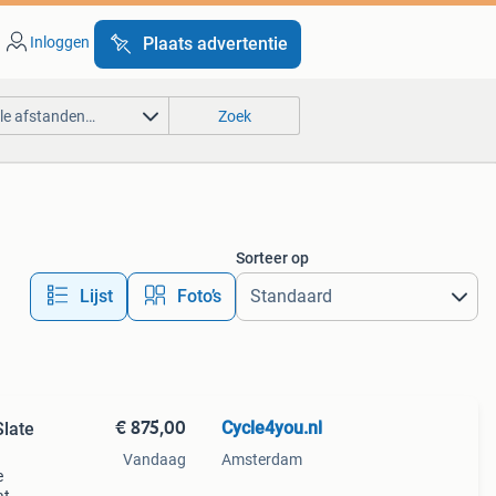
Inloggen
Plaats advertentie
lle afstanden…
Zoek
Sorteer op
Lijst
Foto’s
€ 875,00
Cycle4you.nl
Slate
Vandaag
Amsterdam
e