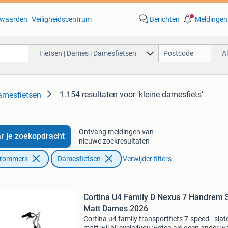
waarden
Veiligheidscentrum
Berichten
Meldingen
Fietsen | Dames | Damesfietsen
A
1.154 resultaten
voor 'kleine damesfiets'
amesfietsen
Ontvang meldingen van
r je zoekopdracht
nieuwe zoekresultaten
Brommers
Damesfietsen
Verwijder filters
Cortina U4 Family D Nexus 7 Handrem 
Matt Dames 2026
Cortina u4 family transportfiets 7-speed - slat