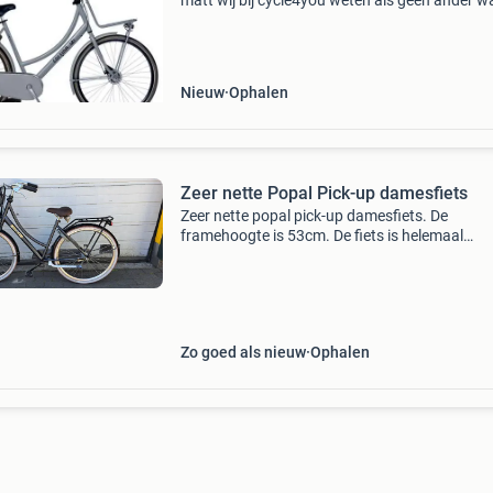
matt wij bij cycle4you weten als geen ander w
een gezin nodig heeft in het drukke stadsverke
De cortina u4 family is niet zomaar een
transportfiet
Nieuw
Ophalen
Zeer nette Popal Pick-up damesfiets
Zeer nette popal pick-up damesfiets. De
framehoogte is 53cm. De fiets is helemaal
nagekeken en alles werkt perfect. De fiets ziet 
nog keurig uit en is helemaal rijklaar. Er zitten 
spatbord e
Zo goed als nieuw
Ophalen