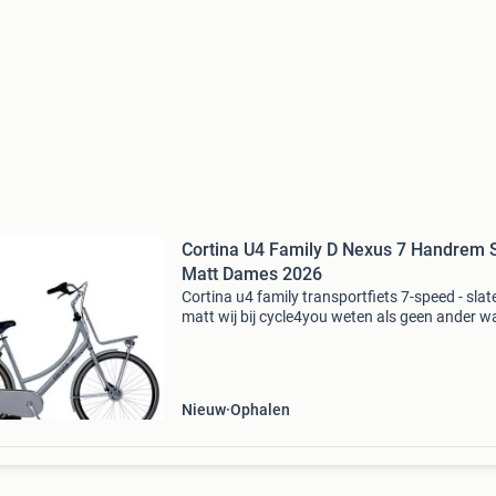
Cortina U4 Family D Nexus 7 Handrem 
Matt Dames 2026
Cortina u4 family transportfiets 7-speed - slat
matt wij bij cycle4you weten als geen ander w
een gezin nodig heeft in het drukke stadsverke
De cortina u4 family is niet zomaar een
transportfiet
Nieuw
Ophalen