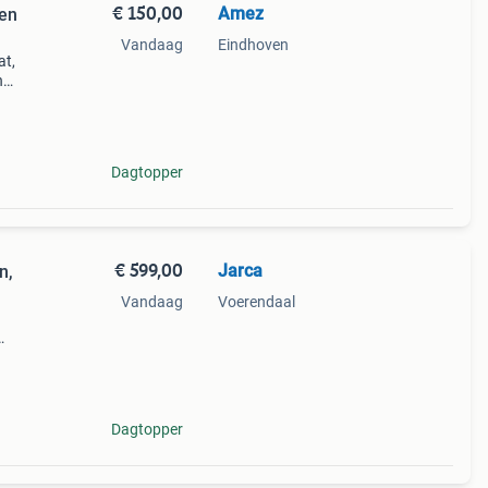
€ 150,00
Amez
Vandaag
Eindhoven
at,
n
goed
Dagtopper
€ 599,00
Jarca
n,
Vandaag
Voerendaal
een
Dagtopper