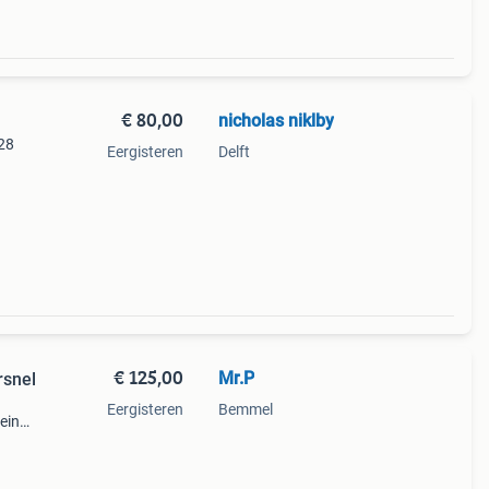
€ 80,00
nicholas niklby
 28
Eergisteren
Delft
€ 125,00
Mr.P
rsnel
Eergisteren
Bemmel
eine
ts.