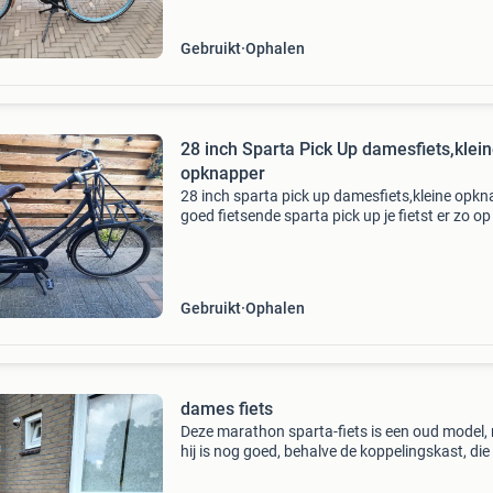
Gebruikt
Ophalen
28 inch Sparta Pick Up damesfiets,klei
opknapper
28 inch sparta pick up damesfiets,kleine opk
goed fietsende sparta pick up je fietst er zo o
maar de banden moeten wel spoedig worden
vervangen. Fiets heeft 7 versnellingen met
stuurslot g
Gebruikt
Ophalen
dames fiets
Deze marathon sparta-fiets is een oud model,
hij is nog goed, behalve de koppelingskast, die
nagekeken moet worden. Verder is het een hee
mooie en goede fiets. Banden zijn goed en stuu