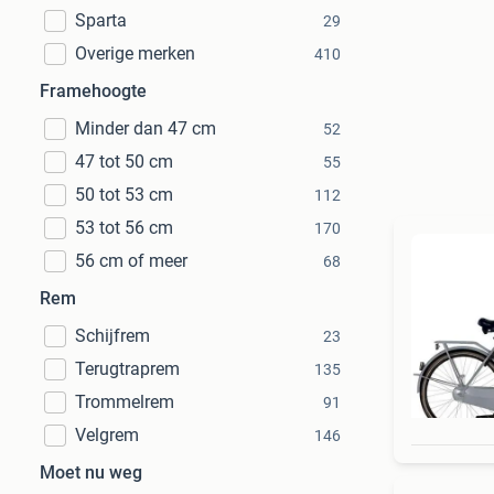
Sparta
29
Overige merken
410
Framehoogte
Minder dan 47 cm
52
47 tot 50 cm
55
50 tot 53 cm
112
53 tot 56 cm
170
56 cm of meer
68
Rem
Schijfrem
23
Terugtraprem
135
Trommelrem
91
Velgrem
146
Moet nu weg