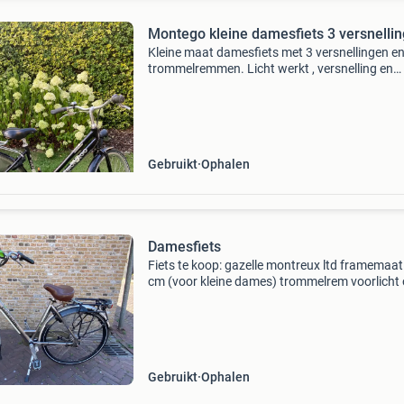
Montego kleine damesfiets 3 versnelli
Kleine maat damesfiets met 3 versnellingen e
trommelremmen. Licht werkt , versnelling en
remmen werken uitstekend. 28 Inch. Frame h
48 cm voorwiel heeft een hele kleine slag , maa
prima mee
Gebruikt
Ophalen
Damesfiets
Fiets te koop: gazelle montreux ltd framemaat
cm (voor kleine dames) trommelrem voorlicht
naafdynamo achterlicht op batterij grijs gebru
(zie foto’s) ik verkoop de fiets om ruimte te cr
Gebruikt
Ophalen