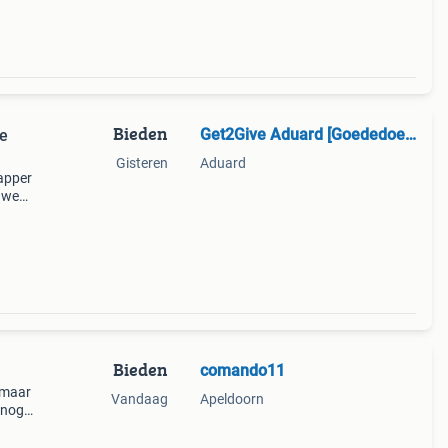
Bieden
Get2Give Aduard [Goededoelen]
ne
Gisteren
Aduard
napper
p weg,
Bieden
comando11
 maar
Vandaag
Apeldoorn
 nog
l
r is