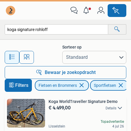
Fietsen | Heren | Sportfietsen en Toerfietsen
Sorteer op
Alle afstanden…
Bewaar je zoekopdracht
Filters
Fietsen en Brommers
Sportfietsen
V
Koga WorldTraveller Signature Demo
€ 4.499,00
Details
Topadvertentie
IJsselstein
4 jul 26