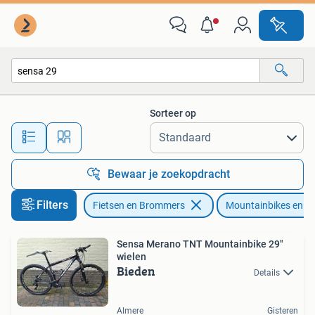
Fietsen | Mountainbikes en ATB
Sorteer op
Alle afstanden…
Bewaar je zoekopdracht
Filters
Fietsen en Brommers
Mountainbikes en A
Sensa Merano TNT Mountainbike 29"
wielen
Bieden
Details
Almere
Gisteren