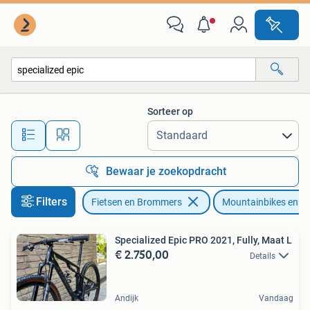
Fietsen | Mountainbikes en ATB
Sorteer op
Alle afstanden…
Bewaar je zoekopdracht
Filters
Fietsen en Brommers
Mountainbikes en A
Specialized Epic PRO 2021, Fully, Maat L
€ 2.750,00
Details
Andijk
Vandaag