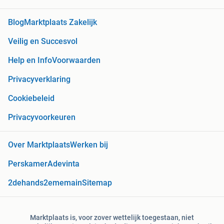
Blog
Marktplaats Zakelijk
Veilig en Succesvol
Help en Info
Voorwaarden
Privacyverklaring
Cookiebeleid
Privacyvoorkeuren
Over Marktplaats
Werken bij
Perskamer
Adevinta
2dehands
2ememain
Sitemap
Marktplaats is, voor zover wettelijk toegestaan, niet