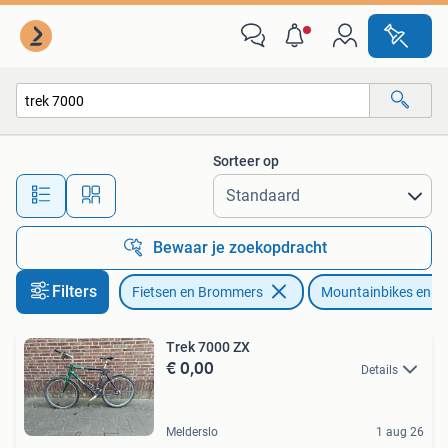
Fietsen | Mountainbikes en ATB
Sorteer op
Alle afstanden…
Bewaar je zoekopdracht
Filters
Fietsen en Brommers
Mountainbikes en A
Trek 7000 ZX
€ 0,00
Details
Melderslo
1 aug 26