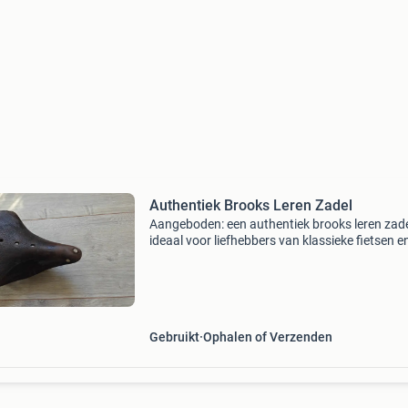
Authentiek Brooks Leren Zadel
Aangeboden: een authentiek brooks leren zade
ideaal voor liefhebbers van klassieke fietsen e
comfort. Dit zadel is gemaakt van hoogwaard
leer dat zich vormt naar de gebruiker.
Gebruikt
Ophalen of Verzenden