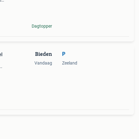
e
ebber
Dagtopper
Bieden
P
el
Vandaag
Zeeland