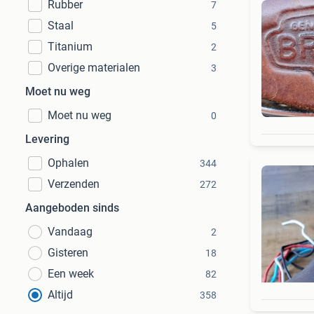
Rubber
7
Staal
5
Titanium
2
Overige materialen
3
Moet nu weg
Moet nu weg
0
Levering
Ophalen
344
Verzenden
272
Aangeboden sinds
Vandaag
2
Gisteren
18
Een week
82
Altijd
358