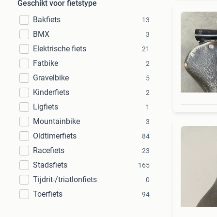
Geschikt voor fietstype
Bakfiets
13
BMX
3
Elektrische fiets
21
Fatbike
2
Gravelbike
5
Kinderfiets
2
Ligfiets
1
Mountainbike
3
Oldtimerfiets
84
Racefiets
23
Stadsfiets
165
Tijdrit-/triatlonfiets
0
Toerfiets
94