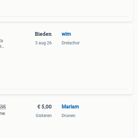
Bieden
wim
Zo
3 aug 26
Dreischor
e
n
€ 5,00
Mariam
🆘
 me
Gisteren
Drunen