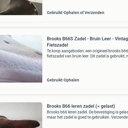
Gebruikt
Ophalen of Verzenden
Brooks B66S Zadel - Bruin Leer - Vinta
Fietszadel
Te koop aangeboden: een origineel brooks b6
fietszadel van bruin leer. Dit zadel is gebruikt,
verkeert nog in goede staat en heeft een prach
patina. Ideaal voor een vintage stadsfiets, toe
Gebruikt
Ophalen
Brooks B66 leren zadel (= gelast)
Brooks b66 leren zadel. De bevestiging is gelas
maar het zadel is goed te gebruiken. Verzend
kan, op eigen risico, maar zelf ophalen mag
natuurlijk ook.