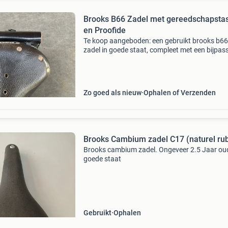
Brooks B66 Zadel met gereedschapsta
en Proofide
Te koop aangeboden: een gebruikt brooks b66
zadel in goede staat, compleet met een bijpas
gereedschapstasje en een blikje brooks proofi
leerbalsem. Dit klassieke leren zadel biedt
uitstekend com
Zo goed als nieuw
Ophalen of Verzenden
Brooks Cambium zadel C17 (naturel ru
Brooks cambium zadel. Ongeveer 2.5 Jaar oud
goede staat
Gebruikt
Ophalen