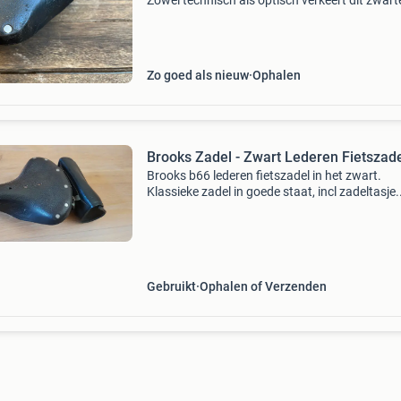
Zowel technisch als optisch verkeert dit zwart
zadel in perfecte conditie. Ideaal voor de liefh
van klassieke fietszadels. Op te halen in hoo
Zo goed als nieuw
Ophalen
Brooks Zadel - Zwart Lederen Fietszad
Brooks b66 lederen fietszadel in het zwart.
Klassieke zadel in goede staat, incl zadeltasje.
Afmeting 27cm x20cm
Gebruikt
Ophalen of Verzenden