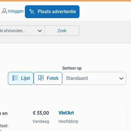
Inloggen
Plaats advertentie
lle afstanden…
Zoek
Sorteer op
Lijst
Foto’s
€ 55,00
Vint'Art
h en
Vandaag
Hoofddorp
taat.