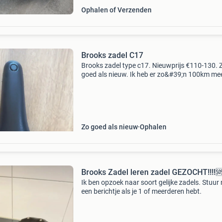
Ophalen of Verzenden
Brooks zadel C17
Brooks zadel type c17. Nieuwprijs €110-130. 
goed als nieuw. Ik heb er zo&#39;n 100km me
gefietst maar dit zadel is niet mijn ding. Biede
vanaf €65, op reacties lager dan dit reageer
Zo goed als nieuw
Ophalen
Brooks Zadel leren zadel GEZOCHT!!!!
Ik ben opzoek naar soort gelijke zadels. Stuur
een berichtje als je 1 of meerderen hebt.