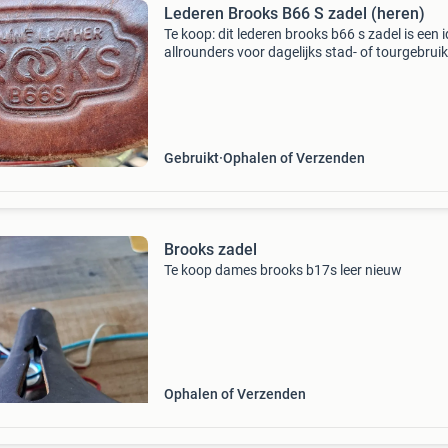
Lederen Brooks B66 S zadel (heren)
Te koop: dit lederen brooks b66 s zadel is een 
allrounders voor dagelijks stad- of tourgebruik
zadel is geschikt voor fietsers die de voorkeur
geven aan een redelijke &#39;recht op&
Gebruikt
Ophalen of Verzenden
Brooks zadel
Te koop dames brooks b17s leer nieuw
Ophalen of Verzenden