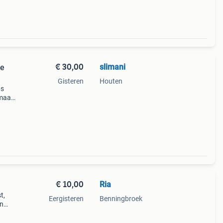
€ 30,00
slimani
ge
Gisteren
Houten
6s
 maar
tig
rf
€ 10,00
Ria
t,
Eergisteren
Benningbroek
en