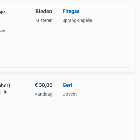
Bieden
Firegas
sje
Gisteren
Sprang-Capelle
send
de
€ 30,00
Gert
bber)
. In
Vandaag
Utrecht