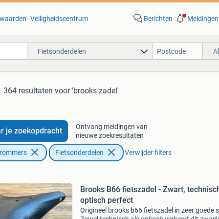
waarden
Veiligheidscentrum
Berichten
Meldingen
Fietsonderdelen
A
364 resultaten
voor 'brooks zadel'
Ontvang meldingen van
r je zoekopdracht
nieuwe zoekresultaten
Brommers
Fietsonderdelen
Verwijder filters
Brooks B66 fietszadel - Zwart, technisc
optisch perfect
Origineel brooks b66 fietszadel in zeer goede s