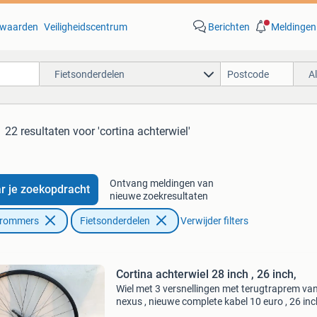
waarden
Veiligheidscentrum
Berichten
Meldingen
Fietsonderdelen
A
22 resultaten
voor 'cortina achterwiel'
Ontvang meldingen van
r je zoekopdracht
nieuwe zoekresultaten
Brommers
Fietsonderdelen
Verwijder filters
Cortina achterwiel 28 inch , 26 inch,
Wiel met 3 versnellingen met terugtraprem va
nexus , nieuwe complete kabel 10 euro , 26 inc
3 versnellingen met terugtraprem ven nexus