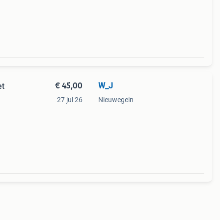
€ 45,00
W_J
et
27 jul 26
Nieuwegein