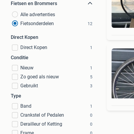
Fietsen en Brommers
Alle advertenties
Fietsonderdelen
12
Direct Kopen
Direct Kopen
1
Conditie
Nieuw
1
Zo goed als nieuw
5
Gebruikt
3
Type
Band
1
Crankstel of Pedalen
0
Derailleur of Ketting
0
Frame
0