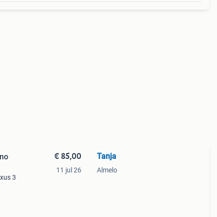
€ 85,00
Tanja
ano
11 jul 26
Almelo
exus 3