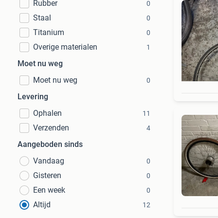
Rubber
0
Staal
0
Titanium
0
Overige materialen
1
Moet nu weg
Moet nu weg
0
Levering
Ophalen
11
Verzenden
4
Aangeboden sinds
Vandaag
0
Gisteren
0
Een week
0
Altijd
12