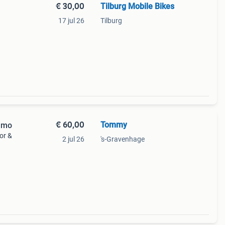
€ 30,00
Tilburg Mobile Bikes
17 jul 26
Tilburg
€ 60,00
Tommy
namo
or &
2 jul 26
's-Gravenhage