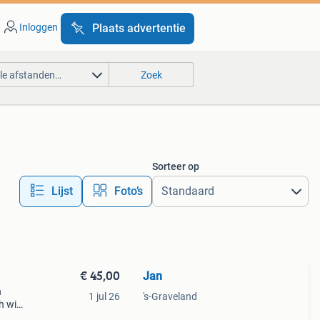
Inloggen
Plaats advertentie
lle afstanden…
Zoek
Sorteer op
Lijst
Foto’s
€ 45,00
Jan
n
1 jul 26
's-Graveland
h wiel