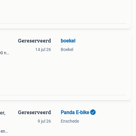
Gereserveerd
boekel
14 jul 26
Boekel
00 nu
 staat
Gereserveerd
Panda E-bike
er,
9 jul 26
Enschede
 en