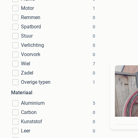
Motor
1
Remmen
0
Spatbord
0
Stuur
0
Verlichting
0
Voorvork
0
Wiel
7
Zadel
0
Overige typen
1
Materiaal
Aluminium
5
Carbon
0
Kunststof
0
Leer
0