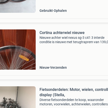
Gebruikt
Ophalen
Cortina achterwiel nieuwe
Nieuwe achter wiel nexus sg-3 c41 3 interde
conditie is nieuwe met terugtraprem van 139,
vast prijs 85,00 zo lang dat hij op marktplaats
is hij nog te koop
Nieuw
Verzenden
Fietsonderdelen: Motor, wielen, controll
display (Stella,
Diverse fietsonderdelen te koop, waaronder
motoren, voorwielen, achterwielen, controllers