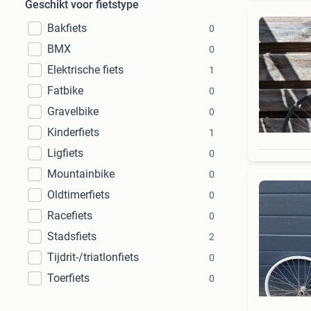
Geschikt voor fietstype
Bakfiets
0
BMX
0
Elektrische fiets
1
Fatbike
0
Gravelbike
0
Kinderfiets
1
Ligfiets
0
Mountainbike
0
Oldtimerfiets
0
Racefiets
0
Stadsfiets
2
Tijdrit-/triatlonfiets
0
Toerfiets
0