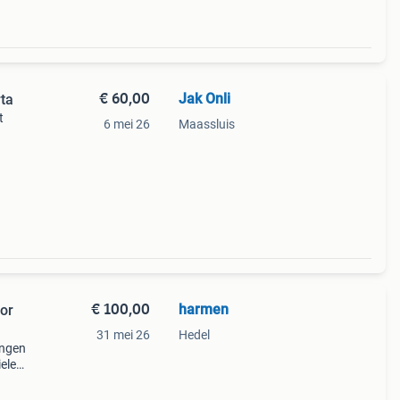
€ 60,00
Jak Onli
rta
t
6 mei 26
Maassluis
€ 100,00
harmen
31 mei 26
Hedel
ingen
ielen