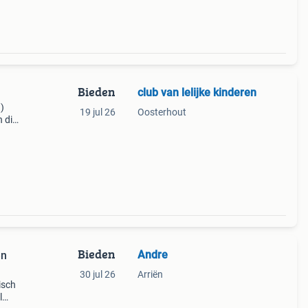
Bieden
club van lelijke kinderen
g)
19 jul 26
Oosterhout
 die
Bieden
Andre
en
30 jul 26
Arriën
isch
l