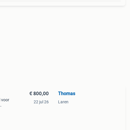
€ 800,00
Thomas
l voor
22 jul 26
Laren
rrem
en