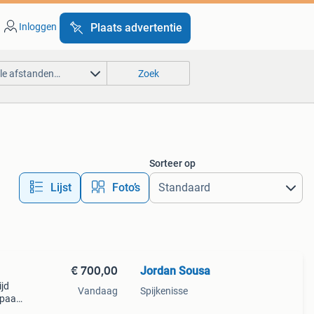
Inloggen
Plaats advertentie
lle afstanden…
Zoek
Sorteer op
Lijst
Foto’s
€ 700,00
Jordan Sousa
ijd
Vandaag
Spijkenisse
 paar