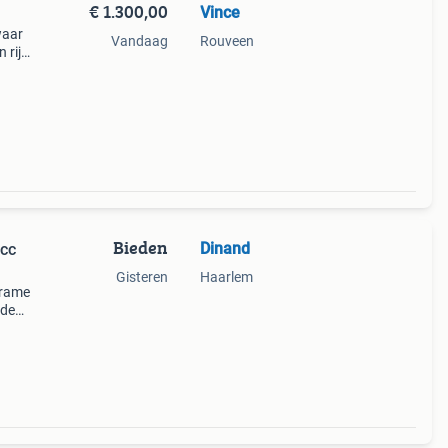
€ 1.300,00
Vince
waar
Vandaag
Rouveen
n rijd
geen
Bieden
Dinand
5cc
Gisteren
Haarlem
frame
 de
r heb
woon