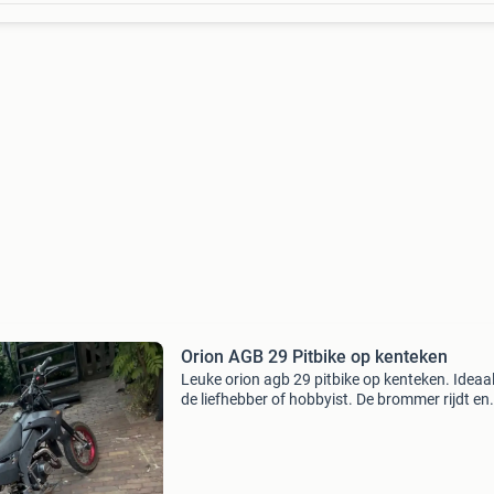
Orion AGB 29 Pitbike op kenteken
Leuke orion agb 29 pitbike op kenteken. Ideaa
de liefhebber of hobbyist. De brommer rijdt en
werkt naar behoren. Aandachtspunten: achte
werkt niet knipperlichten werken niet verder e
leuke