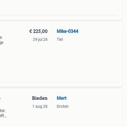
€ 225,00
Mike-0344
en
29 jul 26
Tiel
je
Bieden
Mert
–
1 aug 26
Druten
or.
eft
rt hij
rhoud