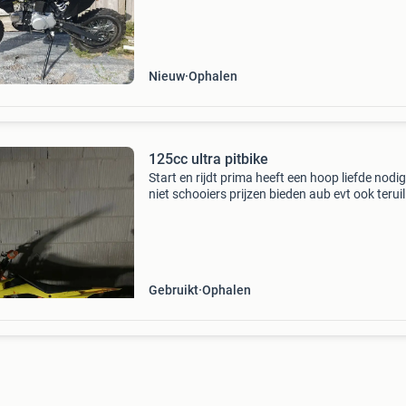
verkoop is omdat ik hem niet gebruik. Heeft ge
kente
Nieuw
Ophalen
125cc ultra pitbike
Start en rijdt prima heeft een hoop liefde nodi
niet schooiers prijzen bieden aub evt ook teruil
Gebruikt
Ophalen