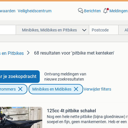
waarden
Veiligheidscentrum
Berichten
Meldingen
Minibikes, Midibikes en Pitbikes
A
68 resultaten
voor 'pitbike met kenteken'
 en Pitbikes
Ontvang meldingen van
r je zoekopdracht
nieuwe zoekresultaten
Brommers
Minibikes en Midibikes
Verwijder filters
125cc 4t pitbike schakel
Nog een hele nette pitbike (bijna gloednieuw) r
soepel en fijn, geen mankementen. Heb er een
keer op gereden maar heel zelden. Reden van