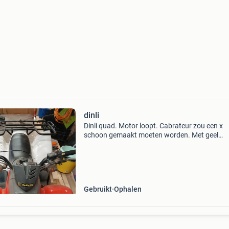
dinli
Dinli quad. Motor loopt. Cabrateur zou een x
schoon gemaakt moeten worden. Met geel
kenteken. Gaat weg wegens teveel projecten.
vragen hoor ik graag van u. Mvg kilian
Gebruikt
Ophalen