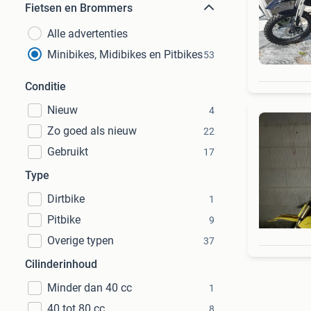
Fietsen en Brommers
Alle advertenties
Minibikes, Midibikes en Pitbikes
53
Conditie
Nieuw
4
Zo goed als nieuw
22
Gebruikt
17
Type
Dirtbike
1
Pitbike
9
Overige typen
37
Cilinderinhoud
Minder dan 40 cc
1
40 tot 80 cc
8