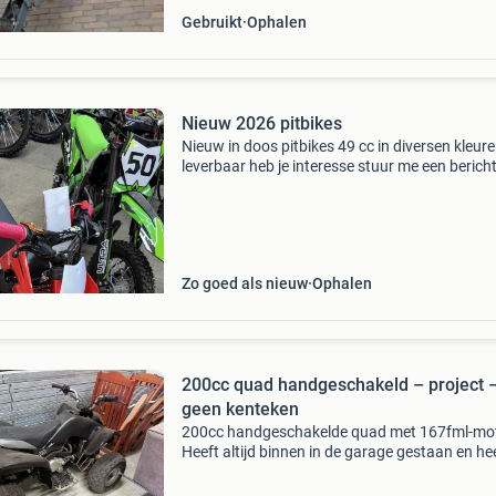
Gebruikt
Ophalen
Nieuw 2026 pitbikes
Nieuw in doos pitbikes 49 cc in diversen kleur
leverbaar heb je interesse stuur me een bericht
Zo goed als nieuw
Ophalen
200cc quad handgeschakeld – project 
geen kenteken
200cc handgeschakelde quad met 167fml-mot
Heeft altijd binnen in de garage gestaan en he
vroeger goed gereden. Door lange stilstand sta
momenteel niet. Waarschijnlijk heeft hij onde