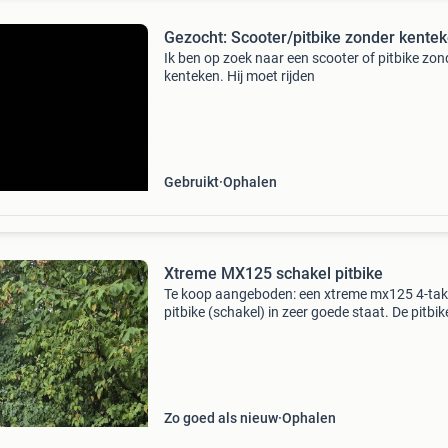
Gezocht: Scooter/pitbike zonder kente
Ik ben op zoek naar een scooter of pitbike zon
kenteken. Hij moet rijden
Gebruikt
Ophalen
Xtreme MX125 schakel pitbike
Te koop aangeboden: een xtreme mx125 4-tak
pitbike (schakel) in zeer goede staat. De pitbike
weinig gebruikt en rijdt uitstekend. Hij staat n
vooral in de garage en dat is zonde. Daarom 
hij n
Zo goed als nieuw
Ophalen