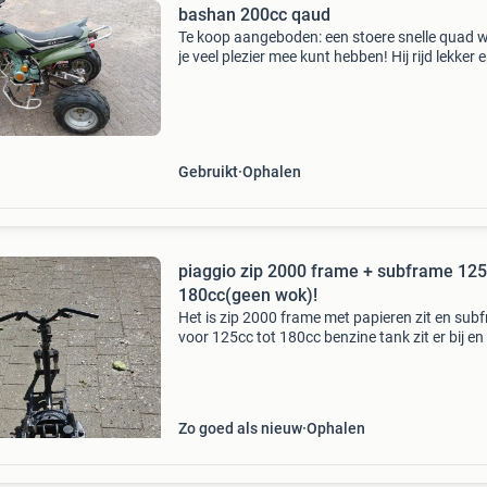
bashan 200cc qaud
Te koop aangeboden: een stoere snelle quad 
je veel plezier mee kunt hebben! Hij rijd lekker e
ongeveer 80 km/u snelheid: ongeveer 80
versnelling: handgeschakeld kenteken: heeft 
kenteke
Gebruikt
Ophalen
piaggio zip 2000 frame + subframe 12
180cc(geen wok)!
Het is zip 2000 frame met papieren zit en sub
voor 125cc tot 180cc benzine tank zit er bij en
achter veer kenteken ben ik kwijt geraakt mee
wel de papieren dus nieuwe kenteken kan ge
Zo goed als nieuw
Ophalen