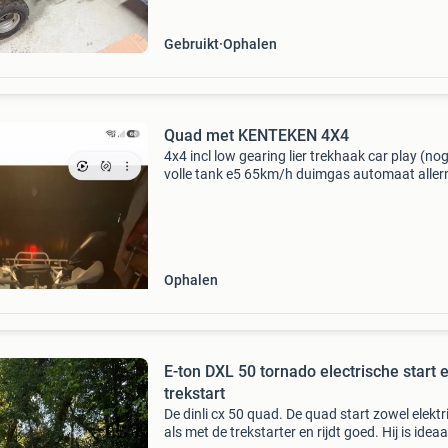
n
Gebruikt
Ophalen
Quad met KENTEKEN 4X4
4x4 incl low gearing lier trekhaak car play (no
volle tank e5 65km/h duimgas automaat allern
ene serieuze aub, geen dromers
Ophalen
E-ton DXL 50 tornado electrische start 
trekstart
De dinli cx 50 quad. De quad start zowel elektr
als met de trekstarter en rijdt goed. Hij is ideaa