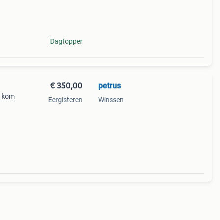
en:
Dagtopper
€ 350,00
petrus
g kom
Eergisteren
Winssen