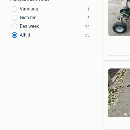
Vandaag
1
Gisteren
3
Een week
14
Altijd
53