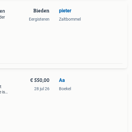
Bieden
pieter
ken
der
Eergisteren
Zaltbommel
€ 550,00
Aa
t
28 jul 26
Boekel
 is
u
mag