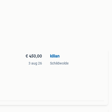
€ 450,00
kilian
3 aug 26
Schildwolde
 Voor