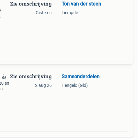
Zie omschrijving
Ton van der steen
e
Gisteren
Liempde
Zie omschrijving
Samsonderdelen
 👍
20 en
2 aug 26
Hengelo (Gld)
en
ro