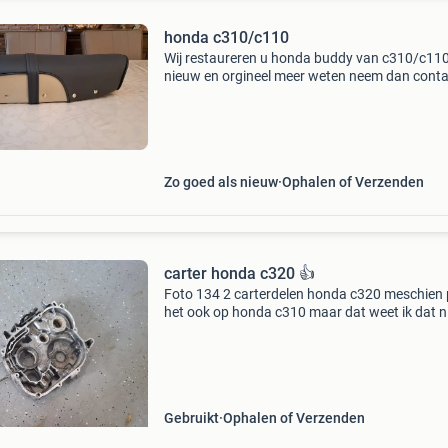
honda c310/c110
Wij restaureren u honda buddy van c310/c110
nieuw en orgineel meer weten neem dan conta
met ons op.
Zo goed als nieuw
Ophalen of Verzenden
carter honda c320 👍
Foto 134 2 carterdelen honda c320 meschien 
het ook op honda c310 maar dat weet ik dat n
foto 2 2 carterdelen honda c320 meschien pas
ook op honda c310 maar dat weet ik dat niet
verzenden
Gebruikt
Ophalen of Verzenden