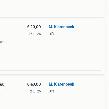
€ 20,00
M. Klarenbeek
17 jul 26
Ulft
 wel
n
ling
€ 40,00
M. Klarenbeek
 60,
2 jul 26
Ulft
da
ft wel
 ten