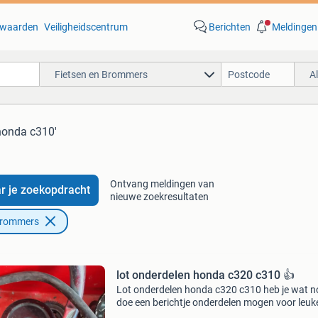
waarden
Veiligheidscentrum
Berichten
Meldingen
Fietsen en Brommers
A
honda c310'
Ontvang meldingen van
r je zoekopdracht
nieuwe zoekresultaten
Brommers
lot onderdelen honda c320 c310 👍
Lot onderdelen honda c320 c310 heb je wat n
doe een berichtje onderdelen mogen voor leuk
prijsen weg verzenden 10 euro