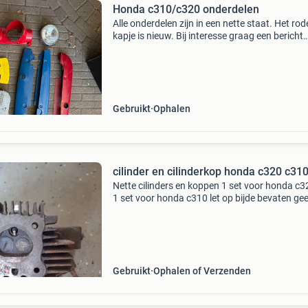
Honda c310/c320 onderdelen
Alle onderdelen zijn in een nette staat. Het rod
kapje is nieuw. Bij interesse graag een bericht
sturen of bellen naar 06-48410478
Gebruikt
Ophalen
cilinder en cilinderkop honda c320 c310
Nette cilinders en koppen 1 set voor honda c3
1 set voor honda c310 let op bijde bevaten ge
zuigers de cilinderwanden zijn nog goed 35 eu
per set verzenden 10 euro
Gebruikt
Ophalen of Verzenden