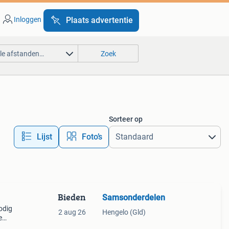
Inloggen
Plaats advertentie
lle afstanden…
Zoek
Sorteer op
Lijst
Foto’s
Bieden
Samsonderdelen
odig
2 aug 26
Hengelo (Gld)
e