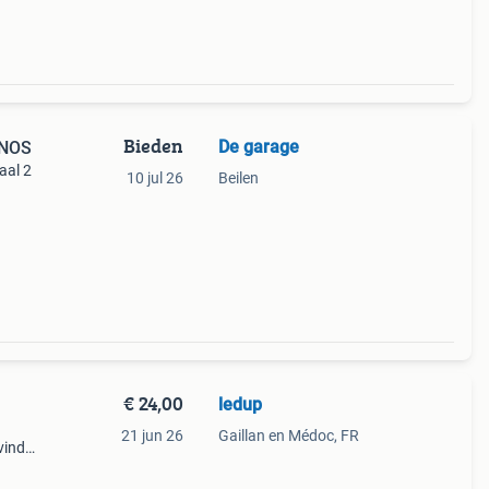
Bieden
De garage
 NOS
aal 2
10 jul 26
Beilen
€ 24,00
ledup
21 jun 26
Gaillan en Médoc, FR
vindt
;
n