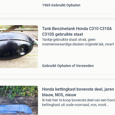
1965
Gebruikt
Ophalen
Tank Benzinetank Honda C310 C310A
C310S gebruikte staat
Tankje gebruikte staat strak, geen
noemenswaardige deuken originele lak, zwart
iets roest / vliegroest geen doorgerotte plekke
moet van binnen schoongemaakt worden beta
cash of overschrijving
Gebruikt
Ophalen of Verzenden
Honda kettingkast bovenste deel, jaren
blauw, NOS, nieuw
Ik heb hier te koop bovenste deel van een hon
kettingkast uit oude voorraad, nos, nooit
gemonteerd geweest eerste lak, blauw lak hee
spoortjes van ouderdom en opslag het ding is