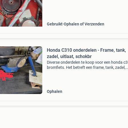
Gebruikt
Ophalen of Verzenden
Honda C310 onderdelen - Frame, tank,
zadel, uitlaat, schokbr
Diverse onderdelen te koop voor een honda c
bromfiets. Het betreft een frame, tank, zadel,
uitlaat en schokbrekers. De onderdelen zijn ge
en vertonen de nodige gebruikssporen en roes
maar k
Ophalen