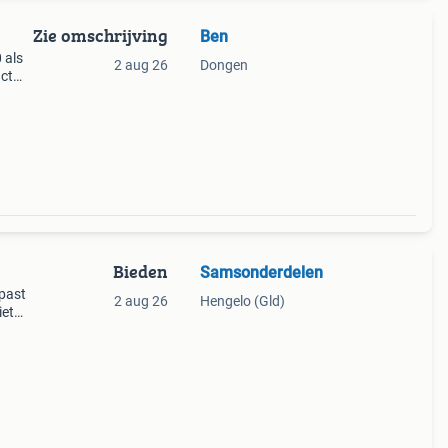
Zie omschrijving
Ben
 als
2 aug 26
Dongen
ct
Bieden
Samsonderdelen
past
2 aug 26
Hengelo (Gld)
iet
t het