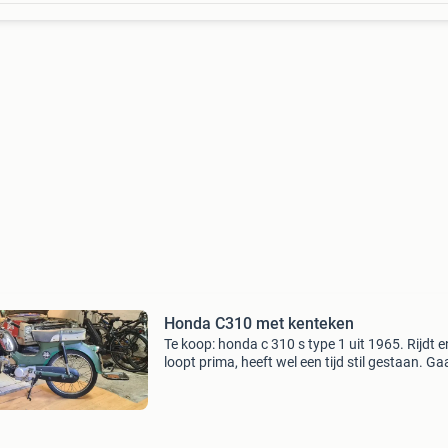
Honda C310 met kenteken
Te koop: honda c 310 s type 1 uit 1965. Rijdt e
loopt prima, heeft wel een tijd stil gestaan. Ga
weg i.v.m. Andere projecten. De brommer loop
ongeveer 50 a 55 km/h. Recent vervangen: -
koppelingsp