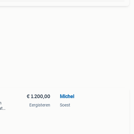
€ 1.200,00
Michel
n
Eergisteren
Soest
at
t