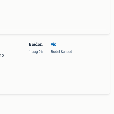
Bieden
vic
1 aug 26
Budel-Schoot
310
bruikt
t,