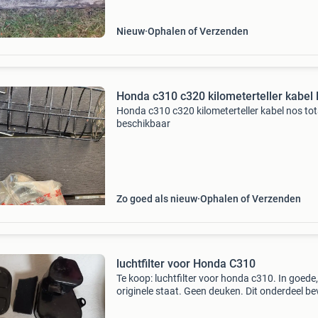
slotte cir
Nieuw
Ophalen of Verzenden
Honda c310 c320 kilometerteller kabel
Honda c310 c320 kilometerteller kabel nos tot
beschikbaar
Zo goed als nieuw
Ophalen of Verzenden
luchtfilter voor Honda C310
Te koop: luchtfilter voor honda c310. In goede,
originele staat. Geen deuken. Dit onderdeel be
zich in frankrijk. Betaling uitsluitend via paypal
verzending via mondial relay. Zeer snelle verze