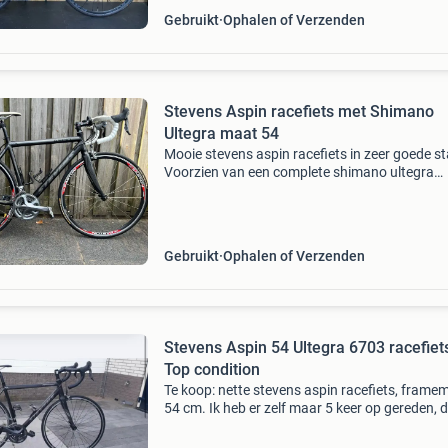
Gebruikt
Ophalen of Verzenden
Stevens Aspin racefiets met Shimano
Ultegra maat 54
Mooie stevens aspin racefiets in zeer goede st
Voorzien van een complete shimano ultegra
groepset. De fiets heeft een framehoogte van
cm (21.5 Inch). De wielen zijn van easton en d
banden zijn
Gebruikt
Ophalen of Verzenden
Stevens Aspin 54 Ultegra 6703 racefiets
Top condition
Te koop: nette stevens aspin racefiets, frame
54 cm. Ik heb er zelf maar 5 keer op gereden, 
fiets verkeert in nieuwstaat en heeft nauwelijk
gebruikssporen. Ik verkoop hem omdat ik ga 