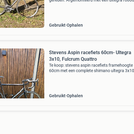
gereden. Afgemonteerd met een ultegra r6800
speed groep met hydraulische schijfremmen. 
framehoogte is 54cm. Op dit moment zit er ee
dameszadel
Gebruikt
Ophalen
Stevens Aspin racefiets 60cm- Ultegra
3x10, Fulcrum Quattro
Te koop: stevens aspin racefiets framehoogte
60cm met een complete shimano ultegra 3x1
afmontage, ideaal voor zowel vlakke ritten als
heuvelachtig terrein. De fiets is uitgerust met 
carbon voorvo
Gebruikt
Ophalen