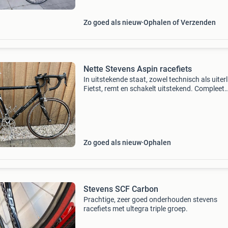
Zo goed als nieuw
Ophalen of Verzenden
Nette Stevens Aspin racefiets
In uitstekende staat, zowel technisch als uiterli
Fietst, remt en schakelt uitstekend. Compleet
afgemonteerd met campagnolo centaur 2 x 1
speed. Wielset campagnolo framemaat 60cm f
is amper ge
Zo goed als nieuw
Ophalen
Stevens SCF Carbon
Prachtige, zeer goed onderhouden stevens
racefiets met ultegra triple groep.