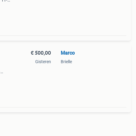
 11-
De
n
€ 500,00
Marco
Gisteren
Brielle
0
een