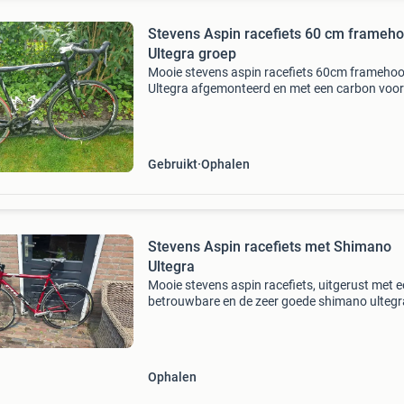
Stevens Aspin racefiets 60 cm frameho
Ultegra groep
Mooie stevens aspin racefiets 60cm framehoo
Ultegra afgemonteerd en met een carbon voor
2 X 10 versnelllingen kan nog jaren mee
Gebruikt
Ophalen
Stevens Aspin racefiets met Shimano
Ultegra
Mooie stevens aspin racefiets, uitgerust met 
betrouwbare en de zeer goede shimano ultegr
groepset. Ideaal voor de beginnende fietser di
zoek is naar een kwalitatieve racefiets. De fiets
go
Ophalen