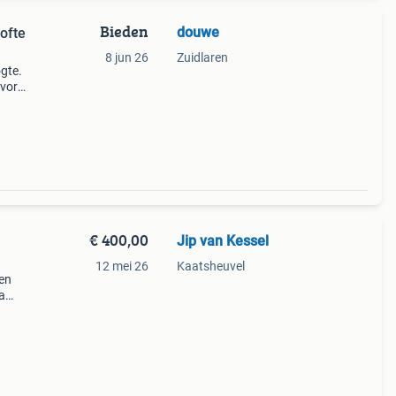
Bieden
douwe
ofte
8 jun 26
Zuidlaren
gte.
vork.
€ 400,00
Jip van Kessel
12 mei 26
Kaatsheuvel
een
a
e op
 is