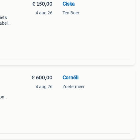
€ 150,00
Ciska
4 aug 26
Ten Boer
iets
abele
hikt
€ 600,00
Cornéli
4 aug 26
Zoetermeer
bon
te
pel