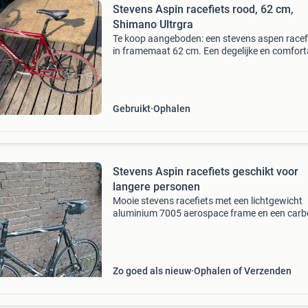
Stevens Aspin racefiets rood, 62 cm,
Shimano Ultrgra
Te koop aangeboden: een stevens aspen racef
in framemaat 62 cm. Een degelijke en comfort
racefiets van het kwaliteitsmerk stevens, gesc
voor langere mensen. De fiets is voorzien van
shima
Gebruikt
Ophalen
Stevens Aspin racefiets geschikt voor
langere personen
Mooie stevens racefiets met een lichtgewicht
aluminium 7005 aerospace frame en een car
voorvork. De fiets is uitgerust met een comple
shimano ultegra groepset, wat zorgt voor soe
schakelen en
Zo goed als nieuw
Ophalen of Verzenden