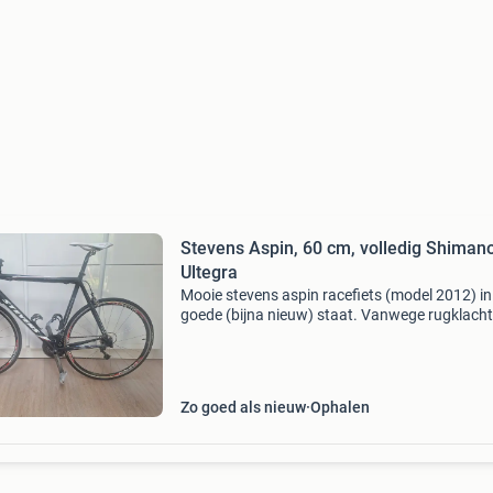
Stevens Aspin, 60 cm, volledig Shiman
Ultegra
Mooie stevens aspin racefiets (model 2012) in
goede (bijna nieuw) staat. Vanwege rugklach
heel weinig gebruikt.geen gebruikssporen op 
frame. Voorzien van een complete shimano ul
(3x10
Zo goed als nieuw
Ophalen