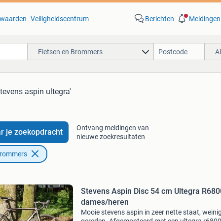
waarden
Veiligheidscentrum
Berichten
Meldingen
Fietsen en Brommers
A
stevens aspin ultegra'
Ontvang meldingen van
r je zoekopdracht
nieuwe zoekresultaten
Brommers
Stevens Aspin Disc 54 cm Ultegra R680
dames/heren
Mooie stevens aspin in zeer nette staat, weini