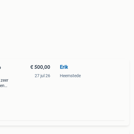
€ 500,00
Erik
o
27 jul 26
Heemstede
 zeer
ten
het
tegra