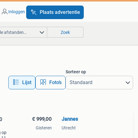
Inloggen
Plaats advertentie
lle afstanden…
Zoek
Sorteer op
Lijst
Foto’s
€ 999,00
Jannes
0
Gisteren
Utrecht
g op