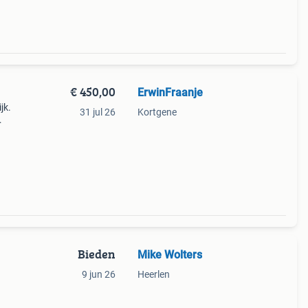
€ 450,00
ErwinFraanje
jk.
31 jul 26
Kortgene
0
iets
Bieden
Mike Wolters
9 jun 26
Heerlen