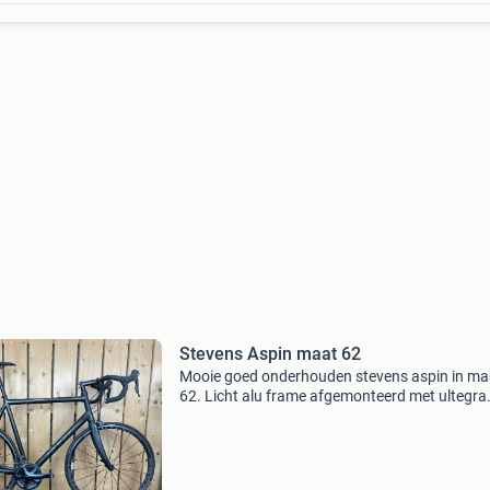
Stevens Aspin maat 62
Mooie goed onderhouden stevens aspin in ma
62. Licht alu frame afgemonteerd met ultegra
shifters zijn nieuw en die zijn van tiagra. De fiet
geschikt voor iemand van 1.92 M - 2.00M.
Interesse