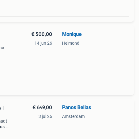
€ 500,00
Monique
14 jun 26
Helmond
aat.
 54
e
€ 649,00
Panos Belias
 |
3 jul 26
Amsterdam
maat
dus de
s
verhu