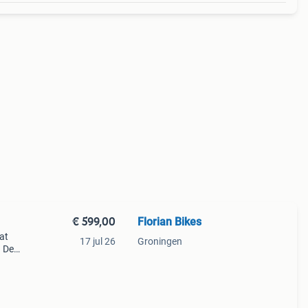
€ 599,00
Florian Bikes
at
17 jul 26
Groningen
. De
s is