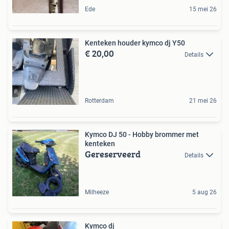
Ede
15 mei 26
Kenteken houder kymco dj Y50
€ 20,00
Details
Rotterdam
21 mei 26
Kymco DJ 50 - Hobby brommer met
kenteken
Gereserveerd
Details
Milheeze
5 aug 26
Kymco dj