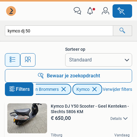
Scooters | Kymco
Sorteer op
Alle afstanden…
Bewaar je zoekopdracht
Filters
Fietsen en Brommers
Kymco
Verwijder filters
Kymco DJ Y50 Scooter - Geel Kenteken -
Slechts 5806 KM
€ 650,00
Details
Tilburg
Vandaag