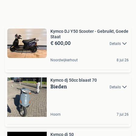
Kymco DJ Y50 Scooter - Gebruikt, Goede
Staat
€ 600,00
Details
Noordwijkerhout
8 jul 26
Kymco dj 50cc blaast 70
Bieden
Details
Hoorn
7 jul 26
Kymco dj 50