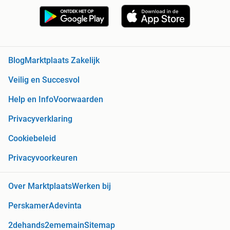
Blog
Marktplaats Zakelijk
Veilig en Succesvol
Help en Info
Voorwaarden
Privacyverklaring
Cookiebeleid
Privacyvoorkeuren
Over Marktplaats
Werken bij
Perskamer
Adevinta
2dehands
2ememain
Sitemap