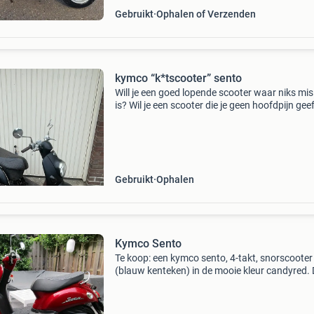
Gebruikt
Ophalen of Verzenden
kymco “k*tscooter” sento
Will je een goed lopende scooter waar niks mi
is? Wil je een scooter die je geen hoofdpijn gee
Dan ben je hier op het verkeerde adres. De ky
k*tscooter start niet en is heel duidelijk in da
Gebruikt
Ophalen
Kymco Sento
Te koop: een kymco sento, 4-takt, snorscooter
(blauw kenteken) in de mooie kleur candyred.
kymco is van het bouwjaar december 2017 en
heeft pas 1115 kilometer vanaf nieuw gereden
heb deze