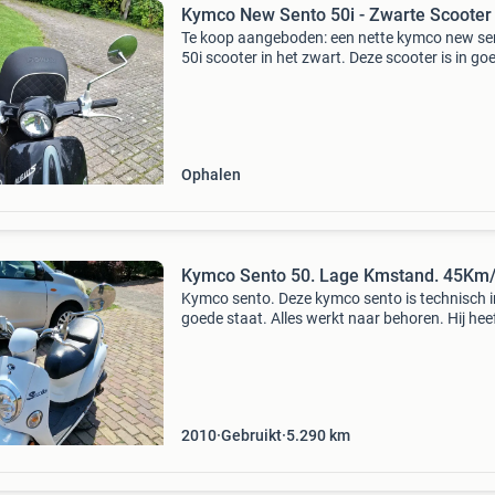
Kymco New Sento 50i - Zwarte Scooter
Te koop aangeboden: een nette kymco new se
50i scooter in het zwart. Deze scooter is in go
staat en ideaal voor stadsverkeer of korte
afstanden. De scooter is voorzien van een
comfortabel zadel
Ophalen
Kymco Sento 50. Lage Kmstand. 45Km/
Kymco sento. Deze kymco sento is technisch i
goede staat. Alles werkt naar behoren. Hij hee
lage kilometerstand en ziet er voor zijn leeftijd
prima uit. Deze scooter is zeer licht en laag,
2010
Gebruikt
5.290
km