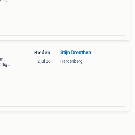
t in
aag
Bieden
Stijn Drenthen
an.
2 jul 26
Hardenberg
odige
km.