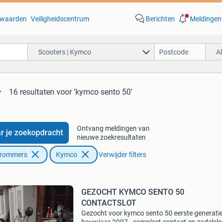
waarden
Veiligheidscentrum
Berichten
Meldingen
Scooters | Kymco
A
16 resultaten
voor 'kymco sento 50'
Ontvang meldingen van
r je zoekopdracht
nieuwe zoekresultaten
Brommers
Kymco
Verwijder filters
GEZOCHT KYMCO SENTO 50
CONTACTSLOT
Gezocht voor kymco sento 50 eerste generati