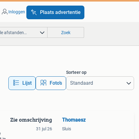
Inloggen
Plaats advertentie
lle afstanden…
Zoek
Sorteer op
Lijst
Foto’s
Zie omschrijving
Thomaesz
31 jul 26
Sluis
e