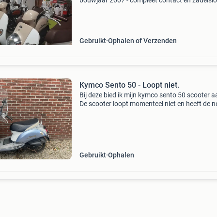
bouwjaar 2007 - compleet contact en zadelslo
goed werkende staat met twee sleutels -
afsluitingsring van rond de benzinevuldop gr
reageren via beric
Gebruikt
Ophalen of Verzenden
Kymco Sento 50 - Loopt niet.
Bij deze bied ik mijn kymco sento 50 scooter a
De scooter loopt momenteel niet en heeft de n
aandacht nodig. De kilometerstand is 24620 
De scooter is voorzien van een windscherm.
Gebruikt
Ophalen