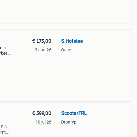
€ 175,00
S Hofstee
 in
3 aug 26
Oene
rkeer
32
r
€ 599,00
ScooterFRL
10 jul 26
Dronryp
2015
remt