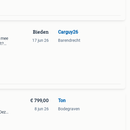
Bieden
Carguy26
s mee
17 jun 26
Barendrecht
ft?
mco
€ 799,00
Ton
8 jun 26
Bodegraven
 Deze
 het
. Ik