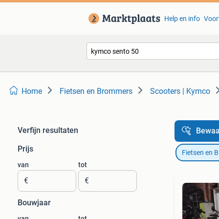
Help en info
Voor
Home
Fietsen en Brommers
Scooters | Kymco
Verfijn resultaten
Bewaa
Prijs
Fietsen en 
van
tot
€
€
Bouwjaar
van
tot