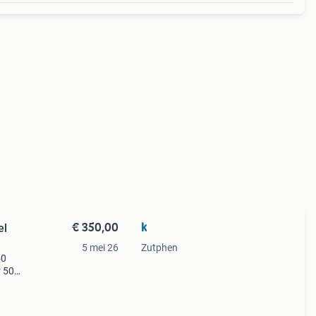
€ 350,00
k
el
5 mei 26
Zutphen
50
r 50
orte