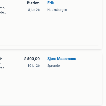
Bieden
Erik
nto
8 jun 26
Haaksbergen
ede
€ 500,00
Sjors Maasmans
h.
n
10 jul 26
Sprundel
ft een
 nog