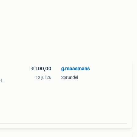
€ 100,00
g.maasmans
12 jul 26
Sprundel
el
r de