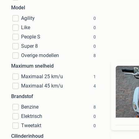
Model
Agility
0
Like
0
People S
0
Super 8
0
Overige modellen
8
Maximum snelheid
Maximaal 25 km/u
1
Maximaal 45 km/u
4
Brandstof
Benzine
8
Elektrisch
0
Tweetakt
0
Cilinderinhoud