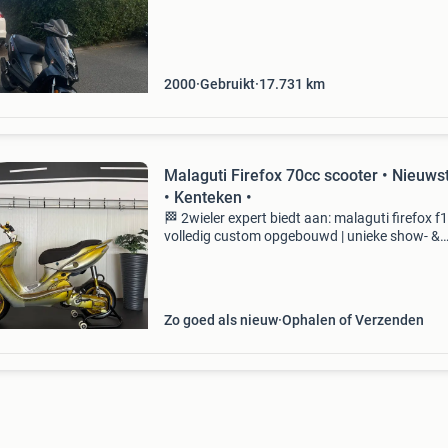
bij. Hij is uit duitsland geïmporteerd en hi
2000
Gebruikt
17.731
km
Malaguti Firefox 70cc scooter • Nieuws
• Kenteken •
🏁 2wieler expert biedt aan: malaguti firefox f1
volledig custom opgebouwd | unieke show- &
sprintscooter 2wieler expert biedt u deze unie
malaguti firefox f15 sprintscooter aan met
kenteken.
Zo goed als nieuw
Ophalen of Verzenden