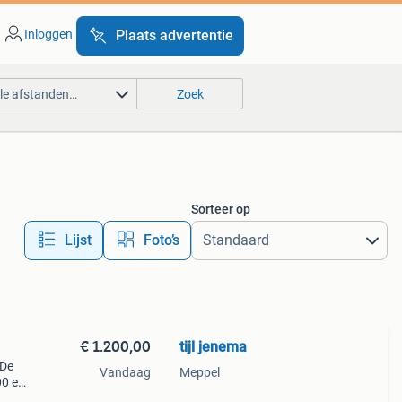
Inloggen
Plaats advertentie
lle afstanden…
Zoek
Sorteer op
Lijst
Foto’s
€ 1.200,00
tijl jenema
 De
Vandaag
Meppel
00 en
utels