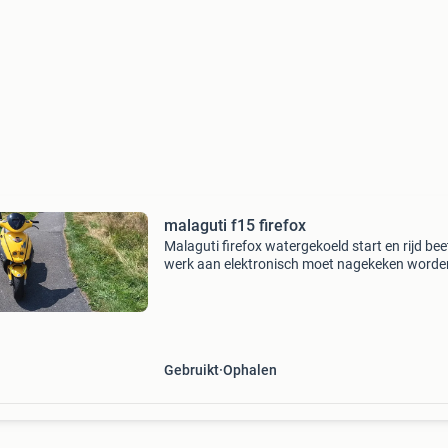
malaguti f15 firefox
Malaguti firefox watergekoeld start en rijd bee
werk aan elektronisch moet nagekeken worden
breuk ergens in de kabels denk ik geen elektro
start en dashboard 1 kick en hij loopt verlichti
Gebruikt
Ophalen