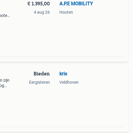
€ 1.395,00
A.P.E MOBILITY
4 aug 26
Houten
ooter
per
Bieden
kris
n zijn
Eergisteren
Veldhoven
nog
at
l wat