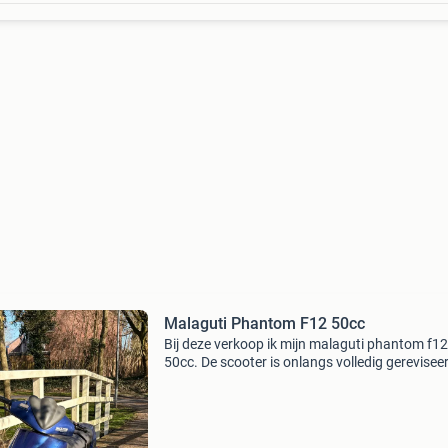
Malaguti Phantom F12 50cc
Bij deze verkoop ik mijn malaguti phantom f12
50cc. De scooter is onlangs volledig gerevisee
technisch weer helemaal in nieuwstaat gebrac
Start, rijdt en remt perfect. Uniek aan deze
phantom i