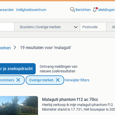
waarden
Veiligheidscentrum
Berichten
Meldingen
Scooters | Overige merken
A
19 resultaten
voor 'malaguti'
merken
Ontvang meldingen van
r je zoekopdracht
nieuwe zoekresultaten
Brommers
Overige merken
Verwijder filters
Malaguti phantom f12 ac 70cc
Hierbij verkoop ik mijn malaguti phantom f12.
kilometer stand is 17.731, Het bouwjaar is 20
hij is luchtgekoeld. Er zitten ook 2 originele sle