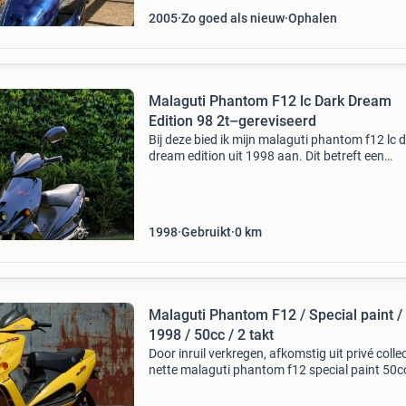
2005
Zo goed als nieuw
Ophalen
Malaguti Phantom F12 lc Dark Dream
Edition 98 2t–gereviseerd
Bij deze bied ik mijn malaguti phantom f12 lc 
dream edition uit 1998 aan. Dit betreft een
watergekoelde uitvoering in de zeldzame origi
kleur nero metallizzato. De scooter is technisc
volled
1998
Gebruikt
0
km
Malaguti Phantom F12 / Special paint /
1998 / 50cc / 2 takt
Door inruil verkregen, afkomstig uit privé collec
nette malaguti phantom f12 special paint 50c
takt bouwjaar 1998 kmstand 12.512 Km in
volledige originele staat, voorzien van 2 origin