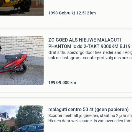
sleute
1998
Gebruikt
12.512
km
ZO GOED ALS NIEUWE MALAGUTI
PHANTOM lc dd 2-TAKT 9000KM BJ19
Gratis thuisbezorgd door heel nederland!! Volg ons
ook op instagram : scooterprof volg ons ook o
tok : scooterprof.nll scooterprof is een door de rdw
erkend bedrijf! Kijk voor al onze scooters
1998
9.000
km
malaguti centro 50 4t (geen papieren)
Scooter heeft altijd gereden, staat nu 2 jaar sti
Hier en daar wel schade. Is van overleden famil
geweest. Scooter is uitgeschreven in nederlan
geen papieren! Wellicht kan je hem bij de rd