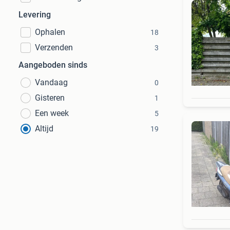
Levering
Ophalen
18
Verzenden
3
Aangeboden sinds
Vandaag
0
Gisteren
1
Een week
5
Altijd
19