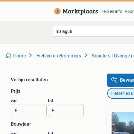
Help en info
Voor
Home
Fietsen en Brommers
Scooters | Overige 
Verfijn resultaten
Bewaa
Prijs
Fietsen en 
van
tot
€
€
Bouwjaar
van
tot