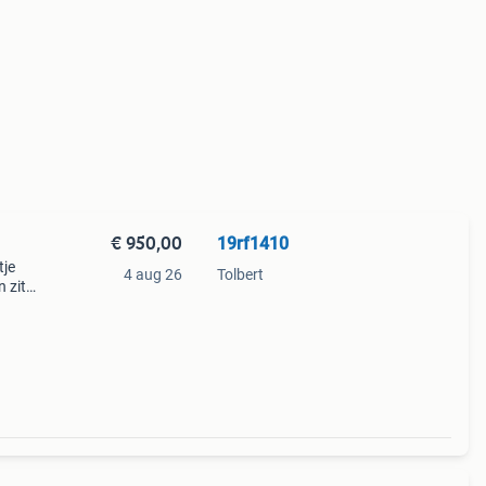
€ 950,00
19rf1410
tje
4 aug 26
Tolbert
 zit
nisch
n