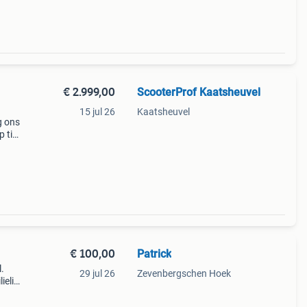
€ 2.999,00
ScooterProf Kaatsheuvel
15 jul 26
Kaatsheuvel
p tik
€ 100,00
Patrick
l.
29 jul 26
Zevenbergschen Hoek
ielid
d dus