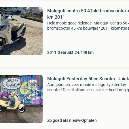
Malaguti centro 50 4Takt bromscooter 
km 2011
Hele mooie goed rijdende. Malaguti centro 50 
bromscooter 45 km bouwjaar 2011 kilometer
24448 km. Teller doet het momenteel niet om 
de teller kabel gebroken is kleur is beige met 
2011
Gebruikt
24.448
km
Malaguti Yesterday 50cc Scooter. Uniek
Aangeboden: zeer mooie malaguti yesterday
scooter! Deze italiaanse klassieker heeft nog 
2000 km gelopen. Heeft af fabriek eerst een a
jaren in een showroom gestaan en daarna bij 
verzamel
Zo goed als nieuw
Ophalen