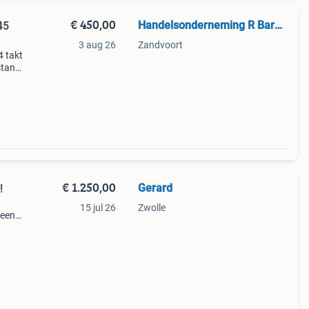
€ 450,00
Handelsonderneming R Barends
45
3 aug 26
Zandvoort
4 takt
stand
dat
chrome
€ 1.250,00
Gerard
!
15 jul 26
Zwolle
geen
antal
een