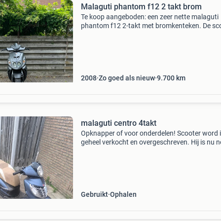
Malaguti phantom f12 2 takt brom
Te koop aangeboden: een zeer nette malaguti
phantom f12 2-takt met bromkenteken. De sc
verkeert zowel technisch als optisch in een su
staat. ✅ Slechts 9.700 Km ✅ 2-takt ✅
bromkenteken ✅ goede
2008
Zo goed als nieuw
9.700
km
malaguti centro 4takt
Opknapper of voor onderdelen! Scooter word i
geheel verkocht en overgeschreven. Hij is nu 
verzekerd malaguti centro 4takt. Behoorlijk w
schade maar start en rijd nog prima. Heeft we
a
Gebruikt
Ophalen