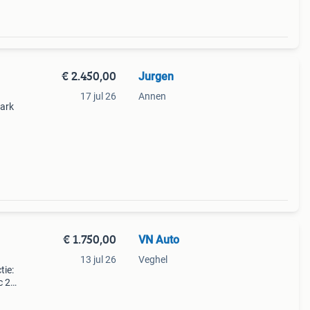
€ 2.450,00
Jurgen
17 jul 26
Annen
dark
nele
h
€ 1.750,00
VN Auto
13 jul 26
Veghel
tie:
c 2
ele