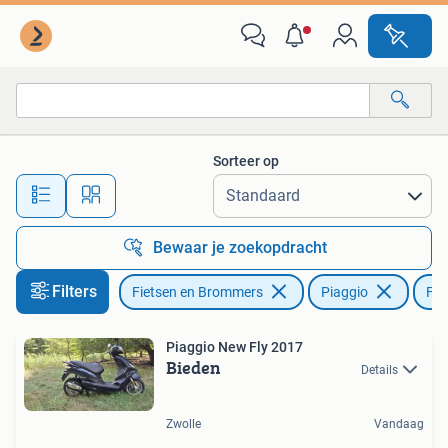
Scooters | Piaggio
Sorteer op
Alle afstanden…
Bewaar je zoekopdracht
Filters
Fietsen en Brommers
Piaggio
Fly
Piaggio New Fly 2017
Bieden
Details
Zwolle
Vandaag