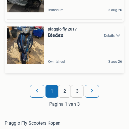
Brunssum
3 aug 26
piaggio fly 2017
Bieden
Details
Kwintsheul
3 aug 26
1
2
3
Pagina 1 van 3
Piaggio Fly Scooters Kopen