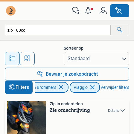
Scooters | Piaggio
Sorteer op
Alle afstanden…
Bewaar je zoekopdracht
Filters
Fietsen en Brommers
Piaggio
Verwijder filters
Zip in onderdelen
Zie omschrijving
Details