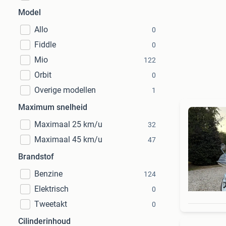
Model
Allo
0
Fiddle
0
Mio
122
Orbit
0
Overige modellen
1
Maximum snelheid
Maximaal 25 km/u
32
Maximaal 45 km/u
47
Brandstof
Benzine
124
Elektrisch
0
Tweetakt
0
Cilinderinhoud