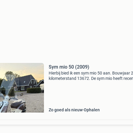
Sym mio 50 (2009)
Hierbij bied ik een sym mio 50 aan. Bouwjaar 
kilometerstand 13672. De sym mio heeft rece
nog een volledige beurt gehad. Zoals olie verve
nieuwe filters nieuwe accu. De scooter is in g
st
Zo goed als nieuw
Ophalen