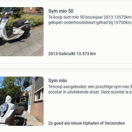
Sym mio 50
Te koop sum mio 50 bouwjaar 2013 13573km
gelopen onderhoudsbeurt gehad bij 10700km
recent vervangen -achterband -startmotor -
windscherm -standaard gebruikers sporen zie
foto’s.
2013
Gebruikt
13.573
km
Sym mio
Te koop aangeboden: een prachtige sym mio 
scooter in uitstekende staat. Deze scooter is z
goed als nieuw en heeft een lage kilometersta
van 7447 km. Ideaal voor stadsverkeer en kor
afstanden.
Zo goed als nieuw
Ophalen of Verzenden