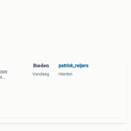
Bieden
patrick_reijers
2009
Vandaag
Hierden
nt
rst
oede