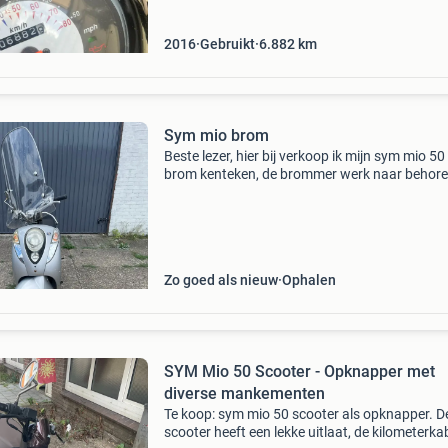
2016
Gebruikt
6.882
km
Sym mio brom
Beste lezer, hier bij verkoop ik mijn sym mio 50
brom kenteken, de brommer werk naar behor
alles werkt hij heeft nieuwe olie en een nieuwe
bougie. Het enigste wat mist een een kapje ac
het st
Zo goed als nieuw
Ophalen
SYM Mio 50 Scooter - Opknapper met
diverse mankementen
Te koop: sym mio 50 scooter als opknapper. D
scooter heeft een lekke uitlaat, de kilometerkab