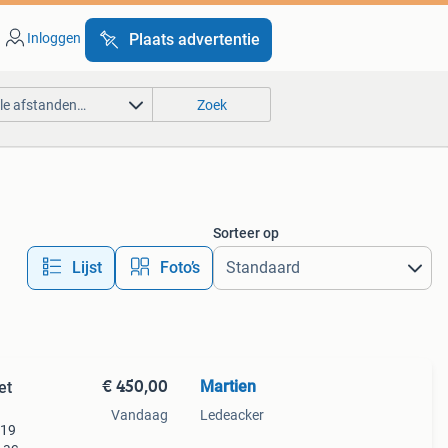
Inloggen
Plaats advertentie
lle afstanden…
Zoek
Sorteer op
Lijst
Foto’s
€ 450,00
Martien
et
Vandaag
Ledeacker
419