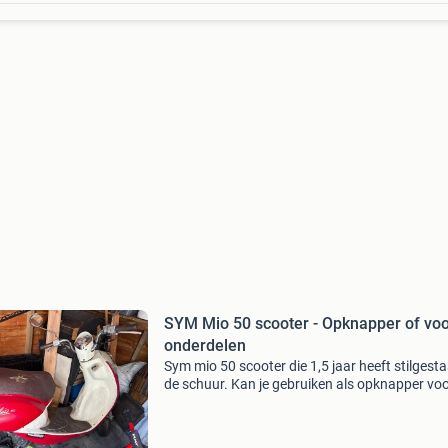
SYM Mio 50 scooter - Opknapper of vo
onderdelen
Sym mio 50 scooter die 1,5 jaar heeft stilgesta
de schuur. Kan je gebruiken als opknapper voo
liefhebber of voor onderdelen. Hij is nog wel ri
te krijgen, maar heeft dan wel aandacht en