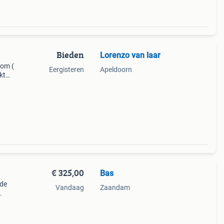
Bieden
Lorenzo van laar
rom (
Eergisteren
Apeldoorn
kt
e
rten
€ 325,00
Bas
 de
Vandaag
Zaandam
ker
eurt