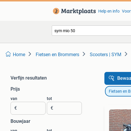
Help en info
Voor
Home
Fietsen en Brommers
Scooters | SYM
Verfijn resultaten
Bewaa
Prijs
Fietsen en 
van
tot
€
€
Bouwjaar
van
tot