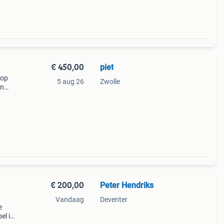
€ 450,00
piet
 op
5 aug 26
Zwolle
en
hter
€ 200,00
Peter Hendriks
Vandaag
Deventer
e
el is