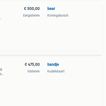
€ 500,00
bear
Eergisteren
Koningsbosch
€ 475,00
bandje
50
Gisteren
Kudelstaart
o
nd
te