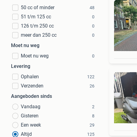
50 cc of minder
48
51 t/m 125 cc
0
126 t/m 250 cc
0
meer dan 250 cc
0
Moet nu weg
Moet nu weg
0
Levering
Ophalen
122
Verzenden
26
Aangeboden sinds
Vandaag
2
Gisteren
8
Een week
29
Altijd
125