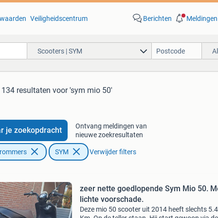
waarden
Veiligheidscentrum
Berichten
Meldingen
Scooters | SYM
A
134 resultaten
voor 'sym mio 50'
Ontvang meldingen van
r je zoekopdracht
nieuwe zoekresultaten
Brommers
SYM
Verwijder filters
zeer nette goedlopende Sym Mio 50. M
lichte voorschade.
Deze mio 50 scooter uit 2014 heeft slechts 5.