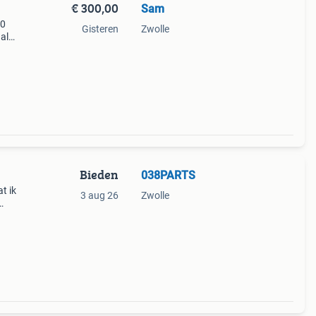
€ 300,00
Sam
50
Gisteren
Zwolle
al
 in
Bieden
038PARTS
t ik
3 aug 26
Zwolle
 me
m