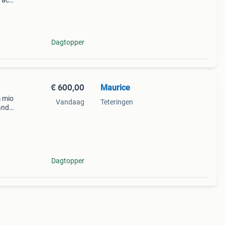
e accu
n
Dagtopper
€ 600,00
Maurice
m mio
Vandaag
Teteringen
and
oor
Vorig
Dagtopper