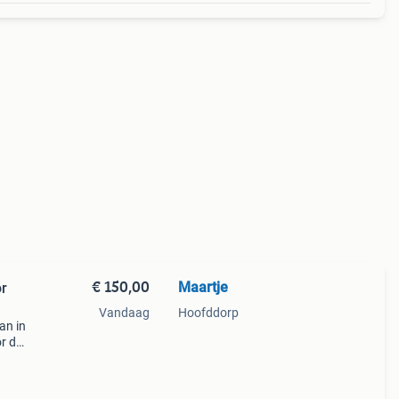
€ 150,00
Maartje
or
Vandaag
Hoofddorp
an in
r de
jdend