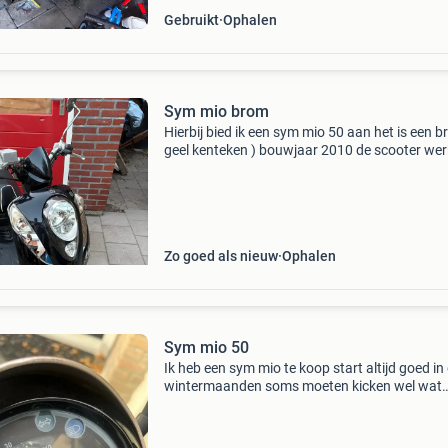
Gebruikt
Ophalen
Sym mio brom
Hierbij bied ik een sym mio 50 aan het is een b
geel kenteken ) bouwjaar 2010 de scooter wer
zoals het hoort de scooter heeft net een beurtj
gehad dus verlopig geen onderhoud nodig sta
en
Zo goed als nieuw
Ophalen
Sym mio 50
Ik heb een sym mio te koop start altijd goed in
wintermaanden soms moeten kicken wel wat
beschadeging zie foto linker rem werkt niet lin
spiegel is vervangen 2 maanden geleden een b
gehad