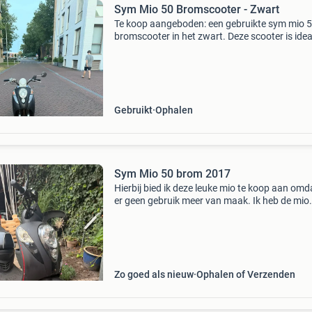
Sym Mio 50 Bromscooter - Zwart
Te koop aangeboden: een gebruikte sym mio 
bromscooter in het zwart. Deze scooter is idea
voor dagelijks gebruik in de stad. De scooter is
gebruikte staat en heeft hier en daar wat
gebruikerssp
Gebruikt
Ophalen
Sym Mio 50 brom 2017
Hierbij bied ik deze leuke mio te koop aan omda
er geen gebruik meer van maak. Ik heb de mio
gebruikt voor woon / werk verkeer en hij heeft
nooit in de steek gelaten. Staat op geldig bro
kente
Zo goed als nieuw
Ophalen of Verzenden