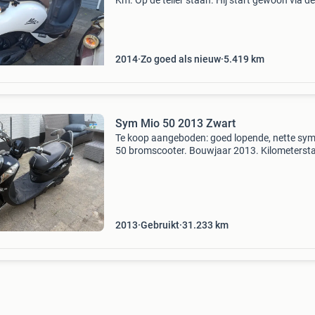
Km. Op de teller staan. Hij start gewoon via d
en loopt dan ook als nieuw. Hij heeft wel wat
schade aan de voorkant. Kappen, spatbord e
stuur st
2014
Zo goed als nieuw
5.419
km
Sym Mio 50 2013 Zwart
Te koop aangeboden: goed lopende, nette sy
50 bromscooter. Bouwjaar 2013. Kilometerst
31233. Ruim 3 jaar in bezit gehad, gaat weg v
een iets jongere scooter. Altijd starten lopen. 
jaa
2013
Gebruikt
31.233
km