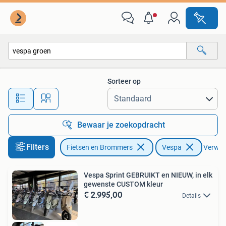
Scooters | Vespa
Sorteer op
Alle afstanden…
Bewaar je zoekopdracht
Filters
Fietsen en Brommers
Vespa
Verwijd
Vespa Sprint GEBRUIKT en NIEUW, in elk
gewenste CUSTOM kleur
€ 2.995,00
Details