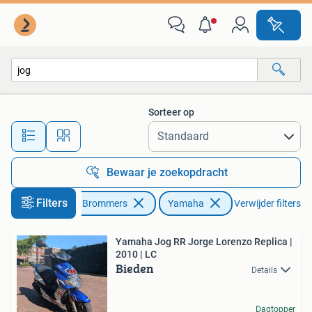
Scooters | Yamaha
Sorteer op
Alle afstanden…
Bewaar je zoekopdracht
Filters
Fietsen en Brommers
Yamaha
Verwijder filters
Yamaha Jog RR Jorge Lorenzo Replica |
2010 | LC
Bieden
Details
Dagtopper