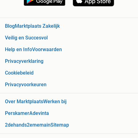
Blog
Marktplaats Zakelijk
Veilig en Succesvol
Help en Info
Voorwaarden
Privacyverklaring
Cookiebeleid
Privacyvoorkeuren
Over Marktplaats
Werken bij
Perskamer
Adevinta
2dehands
2ememain
Sitemap