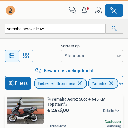
Scooters | Yamaha
Sorteer op
Alle afstanden…
Bewaar je zoekopdracht
Filters
Fietsen en Brommers
Yamaha
Verwi
🚀Yamaha Aerox 50cc 4.645 KM
Topstaat🚀
€ 2.975,00
Details
Dagtopper
Barendrecht
Vandaag