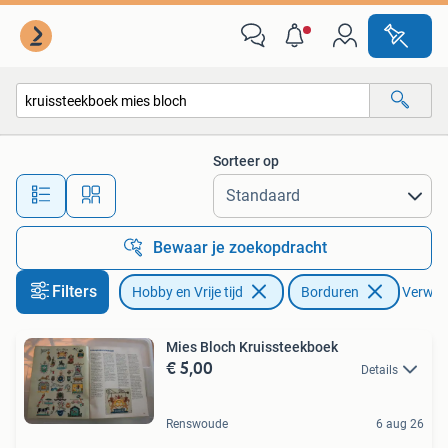
Borduren en Borduurmachines
Sorteer op
Alle afstanden…
Bewaar je zoekopdracht
Filters
Hobby en Vrije tijd
Borduren
Verwijde
Mies Bloch Kruissteekboek
€ 5,00
Details
Renswoude
6 aug 26