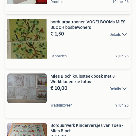
Dronten
10 mei 26
borduurpatroonen VOGELBOOMs MIES
BLOCH bosbewoners
€ 1,50
Details
Babberich
7 jun 26
Mies Bloch kruissteek boek met 8
Werkbladen zie foto's
€ 10,00
Details
Waddinxveen
9 jun 26
Borduurwerk Kinderversjes van Toen -
Mies Bloch