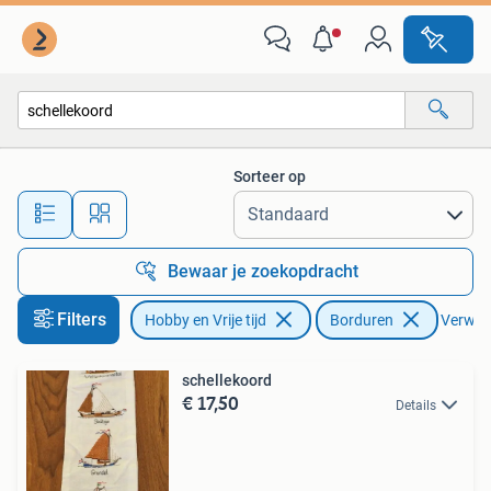
Borduren en Borduurmachines
Sorteer op
Alle afstanden…
Bewaar je zoekopdracht
Filters
Hobby en Vrije tijd
Borduren
Verwijde
schellekoord
€ 17,50
Details