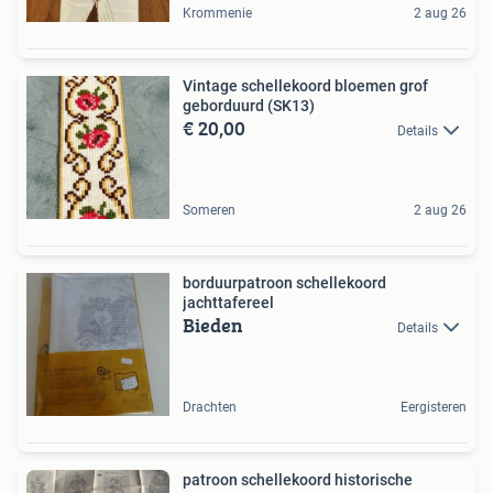
Krommenie
2 aug 26
Vintage schellekoord bloemen grof
geborduurd (SK13)
€ 20,00
Details
Someren
2 aug 26
borduurpatroon schellekoord
jachttafereel
Bieden
Details
Drachten
Eergisteren
patroon schellekoord historische