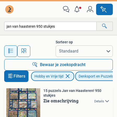
Denksport en Puzzels
Sorteer op
Alle afstanden…
Bewaar je zoekopdracht
Filters
Hobby en Vrije tijd
Denksport en Puzzels
15 puzzels Jan van Haasteren! 950
stukjes
Zie omschrijving
Details