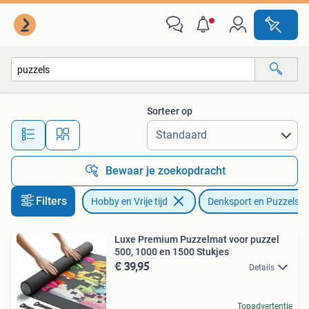
Denksport en Puzzels
Sorteer op
Alle afstanden…
Bewaar je zoekopdracht
Filters
Hobby en Vrije tijd
Denksport en Puzzels
Luxe Premium Puzzelmat voor puzzel
500, 1000 en 1500 Stukjes
€ 39,95
Details
Topadvertentie