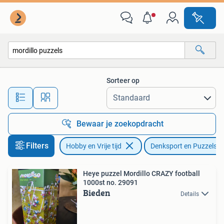
Denksport en Puzzels
Sorteer op
Alle afstanden…
Bewaar je zoekopdracht
Filters
Hobby en Vrije tijd
Denksport en Puzzels
Heye puzzel Mordillo CRAZY football
1000st no. 29091
Bieden
Details