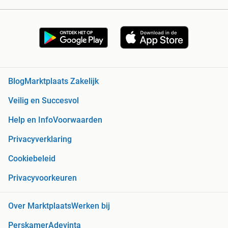
Blog
Marktplaats Zakelijk
Veilig en Succesvol
Help en Info
Voorwaarden
Privacyverklaring
Cookiebeleid
Privacyvoorkeuren
Over Marktplaats
Werken bij
Perskamer
Adevinta