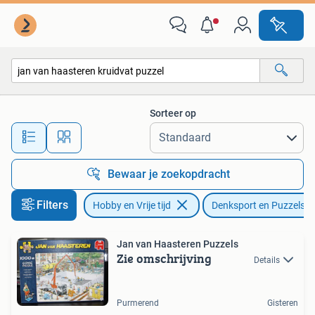
Denksport en Puzzels
Sorteer op
Alle afstanden…
Bewaar je zoekopdracht
Filters
Hobby en Vrije tijd
Denksport en Puzzels
Jan van Haasteren Puzzels
Zie omschrijving
Details
Purmerend
Gisteren