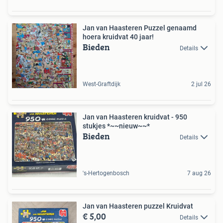
Jan van Haasteren Puzzel genaamd
hoera kruidvat 40 jaar!
Bieden
Details
West-Graftdijk
2 jul 26
Jan van Haasteren kruidvat - 950
stukjes *~~nieuw~~*
Bieden
Details
's-Hertogenbosch
7 aug 26
Jan van Haasteren puzzel Kruidvat
€ 5,00
Details