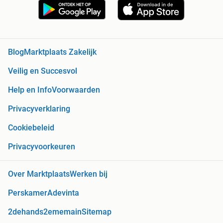
Blog
Marktplaats Zakelijk
Veilig en Succesvol
Help en Info
Voorwaarden
Privacyverklaring
Cookiebeleid
Privacyvoorkeuren
Over Marktplaats
Werken bij
Perskamer
Adevinta
2dehands
2ememain
Sitemap