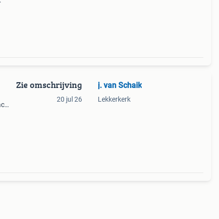
gitale
ijn
Zie omschrijving
j. van Schaik
20 jul 26
Lekkerkerk
ac
c