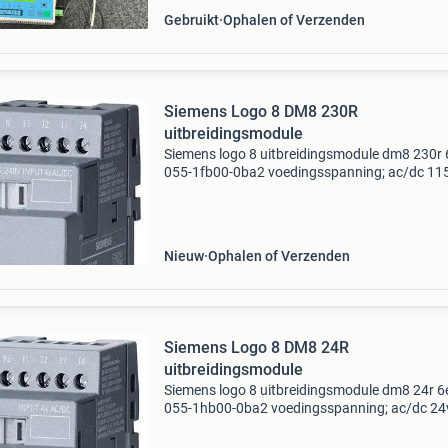
Gebruikt
Ophalen of Verzenden
Siemens Logo 8 DM8 230R
uitbreidingsmodule
Siemens logo 8 uitbreidingsmodule dm8 230r
055-1fb00-0ba2 voedingsspanning; ac/dc 115
240v input; 4 x ac/dc, output; 4 x relais 5a . 
problemen/slechte ervaringen met opp géén
betaalverzo
Nieuw
Ophalen of Verzenden
Siemens Logo 8 DM8 24R
uitbreidingsmodule
Siemens logo 8 uitbreidingsmodule dm8 24r 
055-1hb00-0ba2 voedingsspanning; ac/dc 24
input; 4 x ac/dc, output; 4 x relais 5a . Wegens
problemen/slechte ervaringen met opp géén