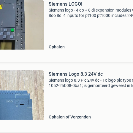
Siemens LOGO!
Siemens logo - 4 do + 8 di expansion modules 
8do 8di 4 inputs for pt100 pt1000 includes 2
10a power supply to power the logo and the
outputs as well.
Ophalen
Siemens Logo 8.3 24V dc
Siemens logo 8.3 Plc 24v dc - 1x logo plc type 6ed
1052-2hb08-0ba1; is gemonteerd geweest in k
maar nooit inbedrijf gesteld. Bij voorkeur opha
verzenden is mogelijk.
Ophalen of Verzenden