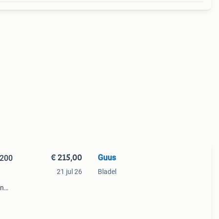
€ 215,00
Guus
-200
21 jul 26
Bladel
en
ren is