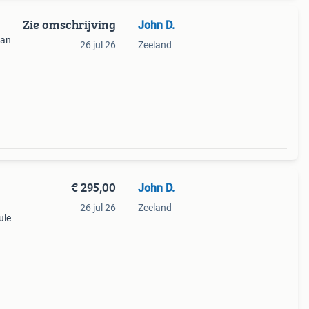
Zie omschrijving
John D.
kan
26 jul 26
Zeeland
ok
le wil
€ 295,00
John D.
26 jul 26
Zeeland
ule
+ 2 x
e 4g