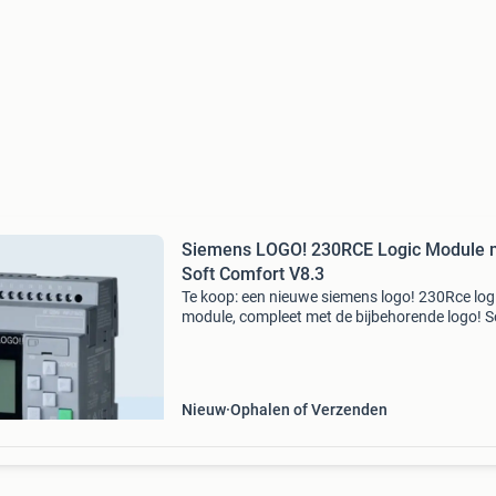
Siemens LOGO! 230RCE Logic Module 
Soft Comfort V8.3
Te koop: een nieuwe siemens logo! 230Rce log
module, compleet met de bijbehorende logo! S
comfort v8.3 Software. Dit is een
programmeerbare logische controller (plc) die
ideaal is voor kleine aut
Nieuw
Ophalen of Verzenden