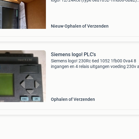
logo! 12/24Rce (type 6ed1052-1md08-oba2)
zonder verpakking. Deze plc beschikt over 8 di
ingangen (waarvan 4 eventueel te gebruiken z
als analoge in
Nieuw
Ophalen of Verzenden
Siemens logo! PLC's
Siemens logo! 230Rc 6ed 1052 1fb00 0va4 8
ingangen en 4 relais uitgangen voeding 230v 
siemens logo! 24R 6ed1-052-1ha00-0ba0 6
ingangen en 4 relais uitgangen voeding 24v d
siemens dm8230r 6ed1-055-
Ophalen of Verzenden