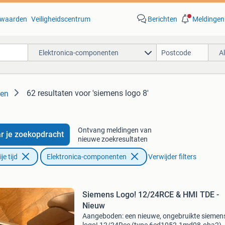
waarden
Veiligheidscentrum
Berichten
Meldingen
Elektronica-componenten
A
62 resultaten
voor 'siemens logo 8'
ten
Ontvang meldingen van
r je zoekopdracht
nieuwe zoekresultaten
e tijd
Elektronica-componenten
Verwijder filters
Siemens Logo! 12/24RCE & HMI TDE -
Nieuw
Aangeboden: een nieuwe, ongebruikte siemen