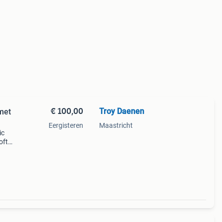
€ 100,00
Troy Daenen
met
Eergisteren
Maastricht
ic
oft