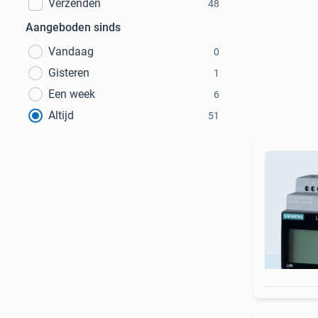
Verzenden
48
Aangeboden sinds
Vandaag
0
Gisteren
1
Een week
6
Altijd
51