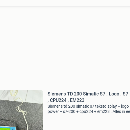
Siemens TD 200 Simatic S7 , Logo , S7
, CPU224 , EM223
Siemens td 200 simatic s7 tekstdisplay + logo
power + s7-200 + cpu224 + em223 . Alles in e
koop € 215.- Ophalen is geen probleem. Opstu
alleen met postnl mogelijk voor €8.75 . Betaal