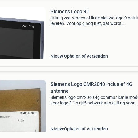
Siemens Logo 9!!
Ik krijg veel vragen of ik de nieuwe logo 9 ook 
leveren. Voorlopig nog niet, dat wordt
waarschijnlijk eind augustus of september. O
wordt mij gevraagd of ik een logo 8 basismodu
ruilen voo
Nieuw
Ophalen of Verzenden
Siemens Logo CMR2040 inclusief 4G
antenne
Siemens logo cmr2040 4g communicatie mod
voor logo 8 1 x rj45 netwerk aansluiting voor
verbinding met logo 8 basismodules 2 x input 
output (24v/0,3a) inclusief nieuwe ongebruikt
antenne .
Nieuw
Ophalen of Verzenden