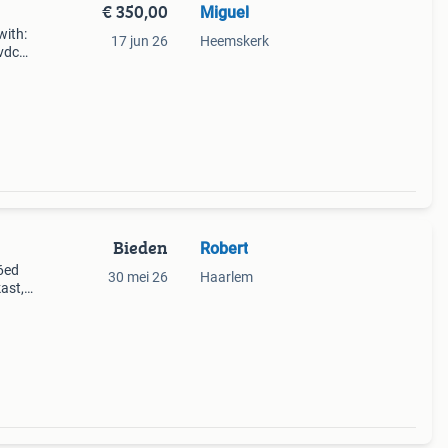
€ 350,00
Miguel
with:
17 jun 26
Heemskerk
4vdc
Bieden
Robert
30 mei 26
Haarlem
ast,
len,