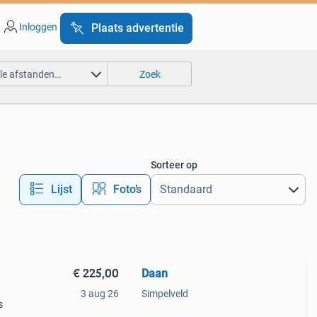
Inloggen
Plaats advertentie
lle afstanden…
Zoek
Sorteer op
Lijst
Foto’s
€ 225,00
Daan
3 aug 26
Simpelveld
s