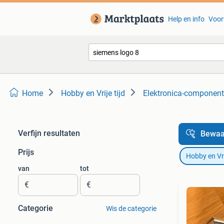
Help en info
Voor
Home
Hobby en Vrije tijd
Elektronica-componen
Verfijn resultaten
Bewaa
Prijs
Hobby en Vrij
van
tot
€
€
Categorie
Wis de categorie