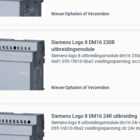
betaalverzoeken mee
Nieuw
Ophalen of Verzenden
Siemens Logo 8 DM16 230R
uitbreidingsmodule
Siemens logo 8 uitbreidingsmodule dm16 230
6ed1 055-1fb10-0ba2 voedingsspanning; ac/
115 - 240v input; 8 x ac/dc, output; 8 x relais 5
Wegens problemen/slechte ervaringen met o
géén betaalverz
Nieuw
Ophalen of Verzenden
Siemens Logo 8 DM16 24R uitbreiding
Siemens logo 8 uitbreidingsmodule dm16 24r
055-1nb10-0ba2 voedingsspanning; dc 24v inp
x dc, output; 8 x relais 5a . W​egens
problemen/slechte ervaringen met opp géén