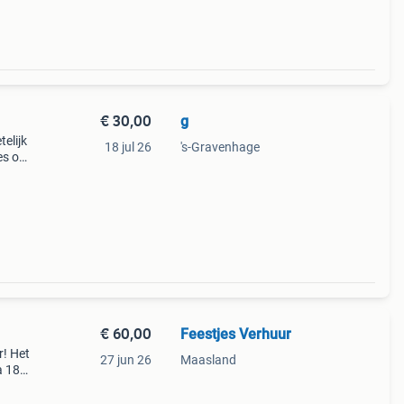
€ 30,00
g
elijk
18 jul 26
's-Gravenhage
es of
30
€ 60,00
Feestjes Verhuur
! Het
27 jun 26
Maasland
a 180
usief