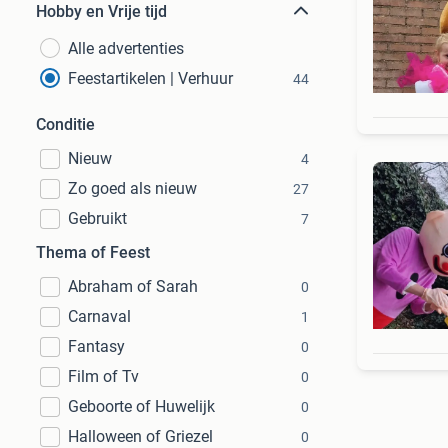
Hobby en Vrije tijd
Alle advertenties
Feestartikelen | Verhuur
44
Conditie
Nieuw
4
Zo goed als nieuw
27
Gebruikt
7
Thema of Feest
Abraham of Sarah
0
Carnaval
1
Fantasy
0
Film of Tv
0
Geboorte of Huwelijk
0
Halloween of Griezel
0