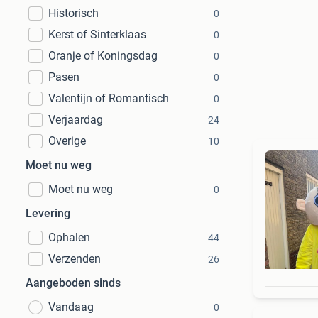
Historisch
0
Kerst of Sinterklaas
0
Oranje of Koningsdag
0
Pasen
0
Valentijn of Romantisch
0
Verjaardag
24
Overige
10
Moet nu weg
Moet nu weg
0
Levering
Ophalen
44
Verzenden
26
Aangeboden sinds
Vandaag
0