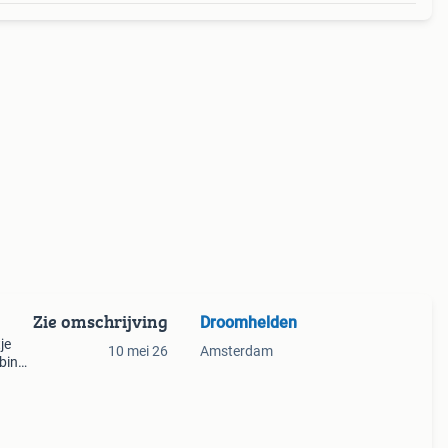
Zie omschrijving
Droomhelden
je
10 mei 26
Amsterdam
 bing,
,