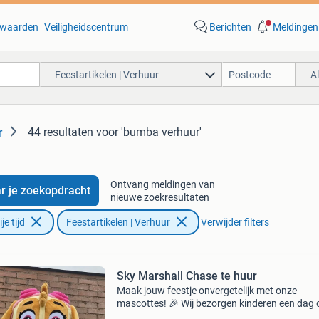
waarden
Veiligheidscentrum
Berichten
Meldingen
Feestartikelen | Verhuur
A
44 resultaten
voor 'bumba verhuur'
r
Ontvang meldingen van
r je zoekopdracht
nieuwe zoekresultaten
e tijd
Feestartikelen | Verhuur
Verwijder filters
Sky Marshall Chase te huur
Maak jouw feestje onvergetelijk met onze
mascottes! 🎉 Wij bezorgen kinderen een dag
nooit meer te vergeten – samen met hun favor