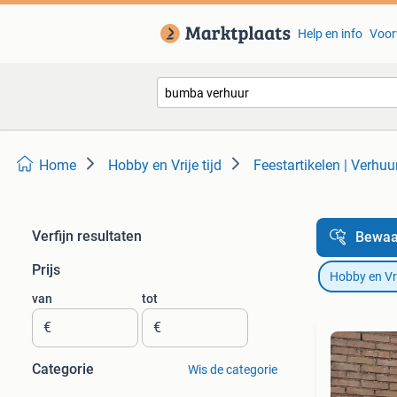
Help en info
Voor
Home
Hobby en Vrije tijd
Feestartikelen | Verhuu
Verfijn resultaten
Bewaa
Prijs
Hobby en Vrij
van
tot
€
€
Categorie
Wis de categorie