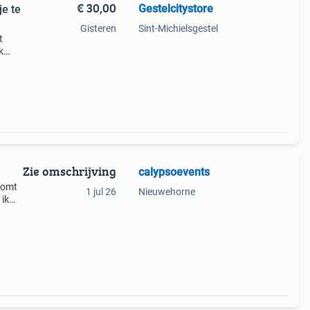
€ 30,00
Gestelcitystore
je te
Gisteren
Sint-Michielsgestel
t
k
rsonen
Zie omschrijving
calypsoevents
 komt
1 jul 26
Nieuwehorne
 ik
voor