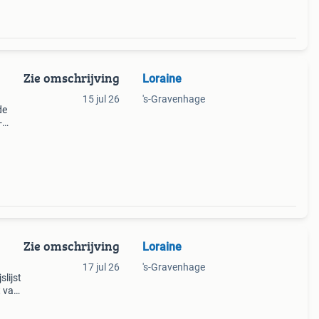
Zie omschrijving
Loraine
n
15 jul 26
's-Gravenhage
de
-
w
Zie omschrijving
Loraine
17 jul 26
's-Gravenhage
slijst
t van
ebben