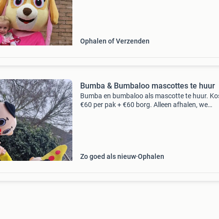
mascottes! ✨ Met of zonder acteur mogelijk 
vol magie, plez
Ophalen of Verzenden
Bumba & Bumbaloo mascottes te huur
Bumba en bumbaloo als mascotte te huur. Ko
€60 per pak + €60 borg. Alleen afhalen, we
verzenden niet.
Zo goed als nieuw
Ophalen