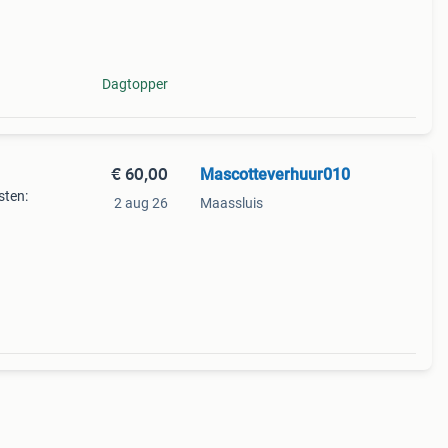
🏼
Dagtopper
€ 60,00
Mascotteverhuur010
sten:
2 aug 26
Maassluis