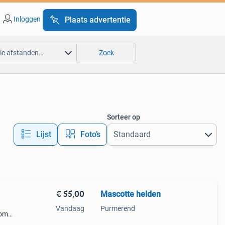
Inloggen
Plaats advertentie
lle afstanden…
Zoek
Sorteer op
Lijst
Foto’s
€ 55,00
Mascotte helden
Vandaag
Purmerend
 om
iete