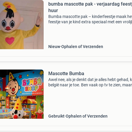
bumba mascotte pak - verjaardag feest
huur
Bumba mascotte pak – kinderfeestje maak he
feestje van je kind extra speciaal met een vrolij
bumba mascottepak! - Huurperiode: 3 dagen -
huurprijs: €30 - maat:* l / xl (geschikt voor pe
t
Nieuw
Ophalen of Verzenden
Mascotte Bumba
Awel nee, als je denkt dat je alles hebt gehad,
belgië naar je toe. Ben vaak op tv te zien, maar
schijn ineens echt te zijn. Bumba is te boeken 
uw bedrijfsfeest, verjaardag, kinderfeest,
Gebruikt
Ophalen of Verzenden