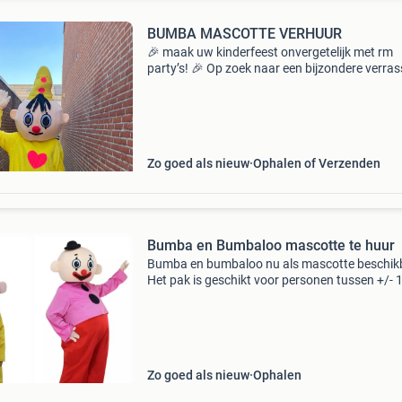
BUMBA MASCOTTE VERHUUR
🎉 maak uw kinderfeest onvergetelijk met rm
party’s! 🎉 Op zoek naar een bijzondere verras
voor een verjaardag, kinderfeestje of andere
speciale gelegenheid? ✨ Bij rm party’s zorgen
mascottes
Zo goed als nieuw
Ophalen of Verzenden
Bumba en Bumbaloo mascotte te huur
Bumba en bumbaloo nu als mascotte beschik
Het pak is geschikt voor personen tussen +/- 
180 cm. De huurkosten zijn €60 per mascotte.
Exclusief €60 borg. De borg krijg je terug bij
Zo goed als nieuw
Ophalen