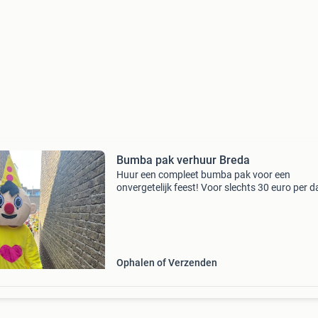
Bumba pak verhuur Breda
Huur een compleet bumba pak voor een
onvergetelijk feest! Voor slechts 30 euro per d
tover je elk evenement om tot een vrolijke
bijeenkomst. Er wordt een borg van 100 euro
gevraagd. Optioneel is er
Ophalen of Verzenden