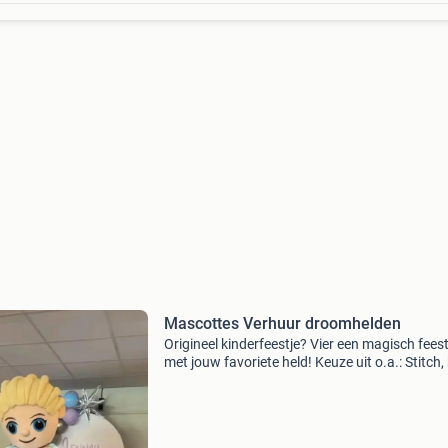
Mascottes Verhuur droomhelden
Origineel kinderfeestje? Vier een magisch feest
met jouw favoriete held! Keuze uit o.a.: Stitch,
elsa, peppa pig, paw patrol, spiderman, bumba
dora, minnie & mickey mouse. €50 per pa