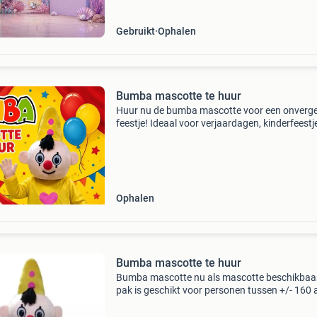
Gebruikt
Ophalen
Bumba mascotte te huur
Huur nu de bumba mascotte voor een onverget
feestje! Ideaal voor verjaardagen, kinderfeestj
andere evenementen. De huurprijs bedraagt €
per dag. Er wordt een borg van €50 gevraag
Ophalen
Bumba mascotte te huur
Bumba mascotte nu als mascotte beschikbaar
pak is geschikt voor personen tussen +/- 160 
cm. De huurkosten zijn €60 per mascotte. Excl
€60 borg. De borg krijg je terug bij het