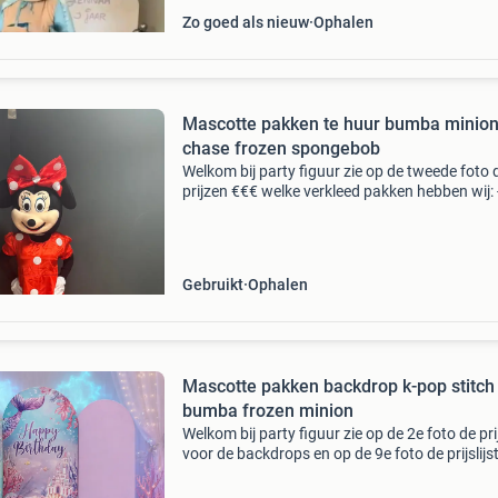
Zo goed als nieuw
Ophalen
Mascotte pakken te huur bumba minio
chase frozen spongebob
Welkom bij party figuur zie op de tweede foto 
prijzen €€€ welke verkleed pakken hebben wij: 
stitch blauw - stitch roze - labubu - chase (pa
patrol) - marshall (paw patrol) - grote
Gebruikt
Ophalen
Mascotte pakken backdrop k-pop stitch
bumba frozen minion
Welkom bij party figuur zie op de 2e foto de prij
voor de backdrops en op de 9e foto de prijslijs
de mascotte pakken welke verkleed pakken h
wij: - stitch blauw - stitch roze - labubu