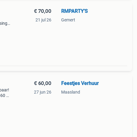
€ 70,00
RMPARTY’S
21 jul 26
Gemert
sing
 onze
€ 60,00
Feestjes Verhuur
baar!
27 jun 26
Maasland
160 a