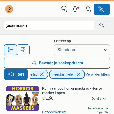
Feestartikelen
Sorteer op
Alle afstanden…
Bewaar je zoekopdracht
Filters
Hobby en Vrije tijd
Feestartikelen
Verwijder filters
Ruim aanbod horror maskers - Horror
masker kopen
€ 1,50
Details
Topadvertentie
Bezoek website
6 jun 26