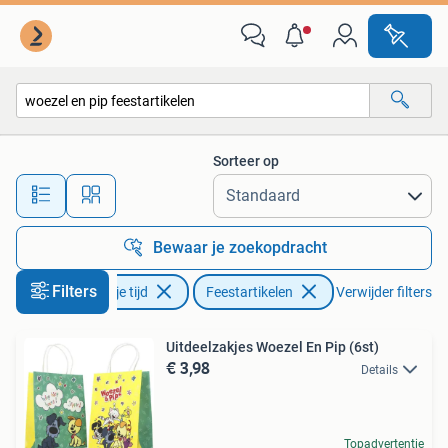
Feestartikelen
Sorteer op
Alle afstanden…
Bewaar je zoekopdracht
Filters
Hobby en Vrije tijd
Feestartikelen
Verwijder filters
Uitdeelzakjes Woezel En Pip (6st)
€ 3,98
Details
Topadvertentie