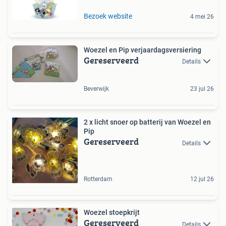
Bezoek website
4 mei 26
Woezel en Pip verjaardagsversiering
Gereserveerd
Details
Beverwijk
23 jul 26
2 x licht snoer op batterij van Woezel en
Pip
Gereserveerd
Details
Rotterdam
12 jul 26
Woezel stoepkrijt
Gereserveerd
Details